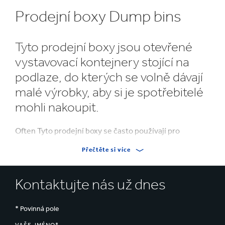
Prodejní boxy Dump bins
Tyto prodejní boxy jsou otevřené
vystavovací kontejnery stojící na
podlaze, do kterých se volně dávají
malé výrobky, aby si je spotřebitelé
mohli nakoupit.
Often Tyto prodejní boxy se často používají pro
propagační, sezónní a výprodejové produkty a mají za
Přečtěte si více
cíl zvýšit viditelnost produktů a podpořit impulzivní
nakupování.
Kontaktujte nás už dnes
Prodejní boxy Dump bins se vyrábí z vlnité lepenky a
jsou lehké, ale přesto mají dostatečnou konstrukční
* Povinná pole
pevnost pro nesení zátěže. Vyrábějí se z jednoho
materiálu a po použití je lze snadno recyklovat.