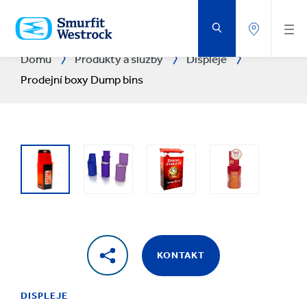
PŘEJÍT
NA
HLAVNÍ
OBSAH
Domů
Produkty a služby
Displeje
Prodejní boxy Dump bins
KONTAKT
DISPLEJE