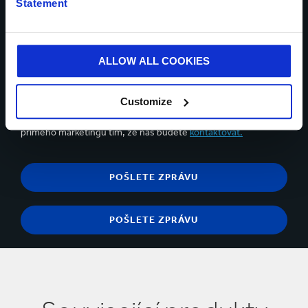
Statement
Lze nahrát až 5 souborů. Max (5 Mb) na soubor
Ano, rád bych dostával aktualizace od Smurfit Kappa a
přijal obsah
prohlášení o ochraně osobních údajů.
ALLOW ALL COOKIES
Můžete se kdykoli odhlásit pomocí odkazu pro odhlášení
Customize
odběru v e-mailu pro komunikaci. Kdykoli máte právo vznést
námitky proti zpracování vašich osobních údajů pro účely
přímého marketingu tím, že nás budete
kontaktovat.