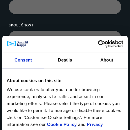
SPOLEČNOST
ZPRÁVA*
Consent
Details
About
About cookies on this site
We use cookies to offer you a better browsing
experience, analyse site traffic and assist in our
Nahrání souboru
marketing efforts. Please select the type of cookies you
would like to permit. To manage or disable these cookies
click on ‘Customise Cookie Settings’. For more
information see our
Cookie Policy
and
Privacy