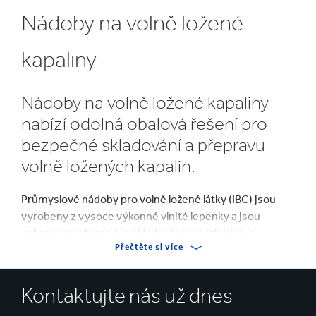
Nádoby na volně ložené
kapaliny
Nádoby na volně ložené kapaliny
nabízí odolná obalová řešení pro
bezpečné skladování a přepravu
volně ložených kapalin.
Průmyslové nádoby pro volně ložené látky (IBC) jsou
vyrobeny z vysoce výkonné vlnité lepenky a jsou
určeny pro přepravu a skladování aseptických a
Přečtěte si více
neaseptických volně ložených kapalin.
Díky vysoké kvalitě, úspoře nákladů a snadnému použití
Kontaktujte nás už dnes
jsou IBC ideálním řešením, pokud jde o průmyslové
obaly pro jednorázovou přepravu. Slouží jako