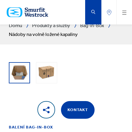
PŘEJÍT
NA
HLAVNÍ
OBSAH
Domů
Produkty a služby
Bag-in-Box
Nádoby na volně ložené kapaliny
KONTAKT
BALENÍ BAG-IN-BOX