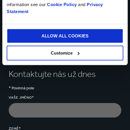
information see our
Cookie Policy
and
Privacy
Statement
Promluvte si s našimi
odborníky o tom, jak vám
ALLOW ALL COOKIES
můžeme pomoci vyřešit
vaše obchodní výzvy
Customize
Kontaktujte nás už dnes
* Povinná pole
VAŠE JMÉNO*
ZEMĚ*