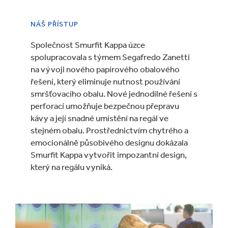
NÁŠ PŘÍSTUP
Společnost Smurfit Kappa úzce
spolupracovala s týmem Segafredo Zanetti
na vývoji nového papírového obalového
řešení, který eliminuje nutnost používání
smršťovacího obalu. Nové jednodílné řešení s
perforací umožňuje bezpečnou přepravu
kávy a její snadné umístění na regál ve
stejném obalu. Prostřednictvím chytrého a
emocionálně působivého designu dokázala
Smurfit Kappa vytvořit impozantní design,
který na regálu vyniká.