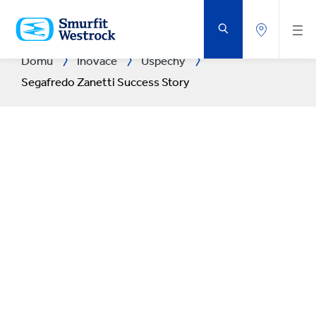
PŘEJÍT
NA
HLAVNÍ
OBSAH
Domů
Inovace
Úspěchy
Segafredo Zanetti Success Story