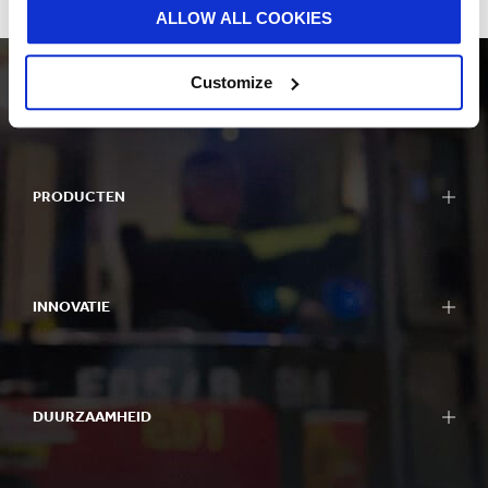
ALLOW ALL COOKIES
Customize
PRODUCTEN
Verpakkingen
Bag-in-Box verpakkingen
INNOVATIE
Displays
Verpakkingsmachines
Onze benadering van innovatie
Containerboard
R&D gebieden
Papier & karton
DUURZAAMHEID
R&D centra
Recycling
Experience centres
Duurzaamheidsrapport