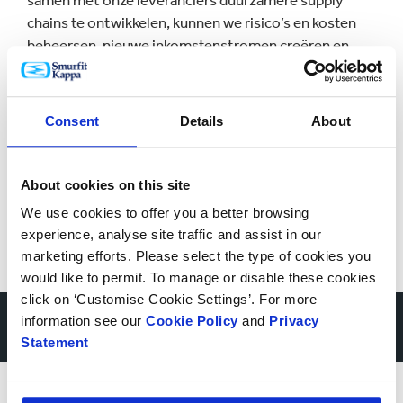
samen met onze leveranciers duurzamere supply
chains te ontwikkelen, kunnen we risico’s en kosten
beheersen, nieuwe inkomstenstromen creëren en
waarde toevoegen aan ons bedrijf. Onze
benaderingen voor duurzame en verantwoorde
inkoop helpen ons om te leveren op onze drie pijlers
Consent
Details
About
van duurzaamheid: Planeet, Mensen en
Gemeenschappen, en Impactvol Ondernemen.
About cookies on this site
We verwachten dat onze leveranciers deelnemen aan
We use cookies to offer you a better browsing
algemeen aanvaarde best practices en
experience, analyse site traffic and assist in our
certificeringsnormen.
marketing efforts. Please select the type of cookies you
would like to permit. To manage or disable these cookies
click on ‘Customise Cookie Settings’. For more
information see our
Cookie Policy
and
Privacy
Duurzame inkoop voor
Statement
leveranciers