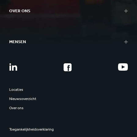
Tools
Onze benadering van duurzaamheid
Succesverhalen
OVER ONS
Planeet
Mensen
In één oogopslag
Impactvol Ondernemen
Wat we doen
Better Planet Packaging
MENSEN
Ethiek
FSC®-certificaten
Corporate governance
Carrières
Onze geschiedenis
Trainees
Smurfit Westrock
Talent ontwikkeling
Maak kennis met onze mensen
Locaties
Medewerkersbetrokkenheid
Nieuwsoverzicht
Veiligheid
Over ons
Inclusiviteit & diversiteit
Toegankelijkheidsverklaring