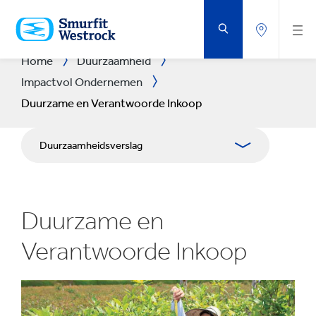
DOORGAAN
NAAR
DE
BELANGRIJKSTE
INHOUD
Home
Duurzaamheid
Impactvol Ondernemen
Duurzame en Verantwoorde Inkoop
Duurzaamheidsverslag
Aanpak
Duurzame en
Planeet
Verantwoorde Inkoop
Mensen & Gemeenschappen
Impactvol Ondernemen