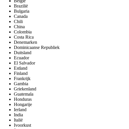
België
Brazilië
Bulgaria
Canada
Chili
China
Colombia
Costa Rica
Denemarken
Dominicaanse Republiek
Duitsland
Ecuador
El Salvador
Estland
Finland
Frankrijk
Gambia
Griekenland
Guatemala
Honduras
Hongarije
Ierland
India
Italië
Ivoorkust