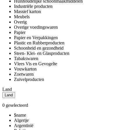
Huishoudelijke schoonmaakmiddelen
Industriële producten
Massief karton
Meubels
Overig
Overige voedingswaren
Papier
Papier en Verpakkingen
Plastic en Rubberproducten
Schoonheid en gezondheid
Steen- Klei- en Glasproducten
Tabakswaren
Vlees Vis en Gevogelte
Vouwkarton
Zoetwaren
Zuivelproducten
Land
Land
0
geselecteerd
$name
Algerije
Argentinië