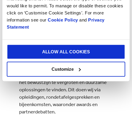
Invloed:
waardering voor hun inzichten en het
would like to permit. To manage or disable these cookies
delen van best practices uit samenwerkingen
click on ‘Customise Cookie Settings’. For more
met een brede waaier aan leveranciers en
information see our
Cookie Policy
and
Privacy
klanten.
Statement
Waarde:
wij creëren waarde via duurzaam
ondernemen. Daarbij streven wij ernaar inzicht te
ALLOW ALL COOKIES
krijgen in de duurzaamheidsfactoren binnen onze
volledige waardeketen.
Customize
Impact:
het delen van kennis en expertise om
het bewustzijn te vergroten en duurzame
oplossingen te vinden. Dit doen wij via
opleidingen, rondetafelgesprekken en
bijeenkomsten, waaronder awards en
partnerdebatten.