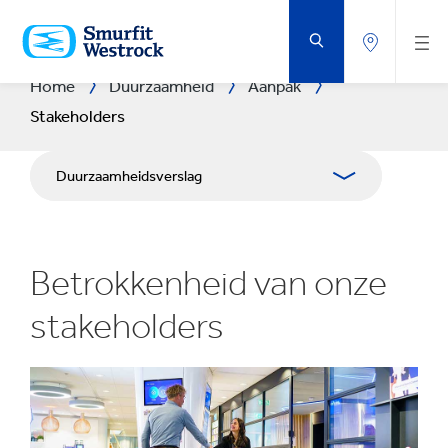
DOORGAAN
NAAR
DE
BELANGRIJKSTE
INHOUD
Home
Duurzaamheid
Aanpak
Stakeholders
Duurzaamheidsverslag
Aanpak
Betrokkenheid van onze
Planeet
stakeholders
Mensen & Gemeenschappen
Impactvol Ondernemen
Downloadcentrum