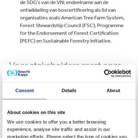
de SDG’s van de VN; endeelname aan de
ontwikkeling van boscertificering als lid van
organisaties zoals American Tree Farm System,
Forest Stewardship Council (FSC), Programme
for the Endorsement of Forest Certification
(PEFC) en Sustainable Forestry Initiative.
Voor stakeholders zorgt onze
holistische benadering van
betrokkenheid voor:
Consent
Details
About
Relevantie:
voortdurende dialoog om hun
About cookies on this site
duurzame bedrijfsdoelstellingen te begrijpen en
hoe wij kunnen helpen hun capaciteiten verder
We use cookies to offer you a better browsing
uit te bouwen.
experience, analyse site traffic and assist in our
marketing efforts. Please select the type of cookies you