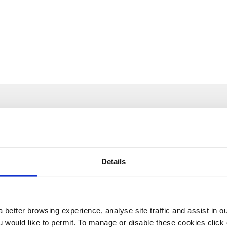
verbeteringen op de werkplek.
lectronica
Huishoudelijke schoo
xplore our other stori
Details
 better browsing experience, analyse site traffic and assist in o
ou would like to permit. To manage or disable these cookies clic