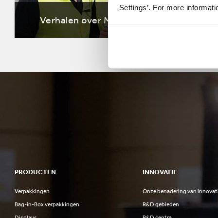
Settings’. For more informat
Verhalen over Mensen
Verha
PRODUCTEN
INNOVATIE
Verpakkingen
Onze benadering van innovat
Bag-in-Box verpakkingen
R&D gebieden
Displays
R&D centra