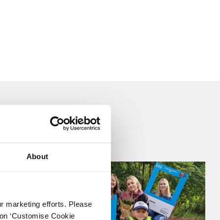
omarmen.
nmaakmiddelen
es
About
ur marketing efforts. Please
k on ‘Customise Cookie