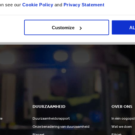
ion see our
Cookie Policy
and
Privacy Statement
len over de planeet
Klantverhale
Customize
A
DUURZAAMHEID
OVER ONS
ie
Duurzaamheidsrapport
In één oogops
Onze benadering van duurzaamheid
Wat we doen
Planeet
Ethiek