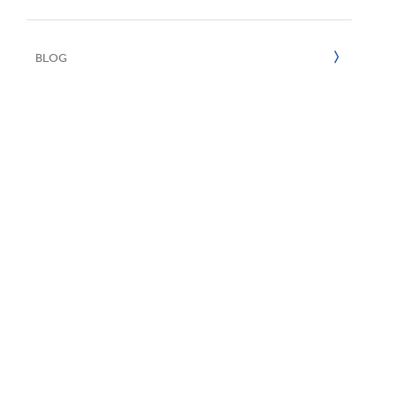
Reciclaje
e
2022
BLOG
2021
2020
2019
2018
2017