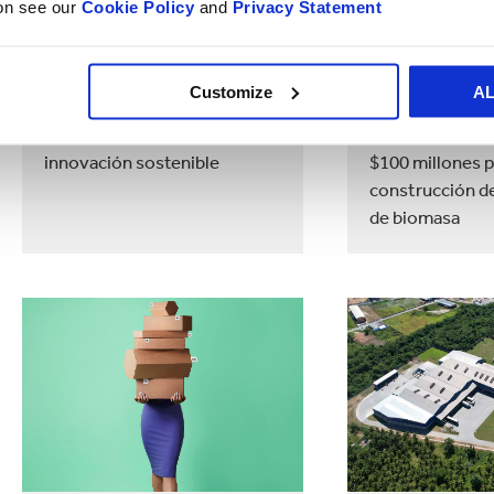
ion see our
Cookie Policy
and
Privacy Statement
NEWS
10/21/2022 00:00:00
NEWS
10/14/2
Customize
A
La papelera Smurfit Kappa
Smurfit Kappa 
presenta una nueva
anuncia invers
innovación sostenible
$100 millones p
construcción de
de biomasa