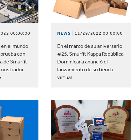
velocidad en todo el mundo.
plástico
Tabaco
NEWS
11/29/2022 00:00:00
022 00:00:00
En el marco de su aniversario
z en el mundo
#25, Smurfit Kappa República
 prueba con
Dominicana anunció el
ta de Smurfit
lanzamiento de su tienda
emostrador
virtual
R