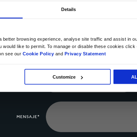
mercado
Details
NOMBRE*
 better browsing experience, analyse site traffic and assist in o
ou would like to permit. To manage or disable these cookies clic
ion see our
Cookie Policy
and
Privacy Statement
PAÍS*
Customize
A
NÚMERO
TELEFÓNICO
MENSAJE*