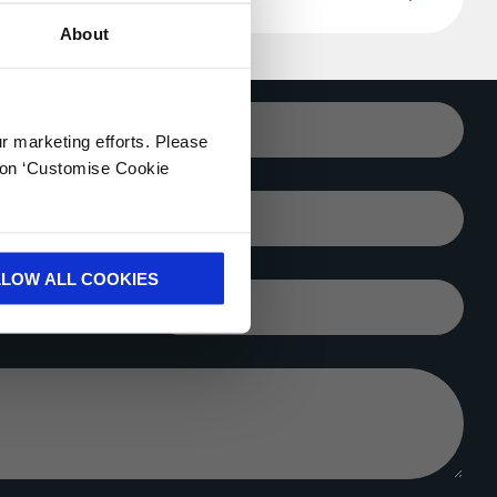
About
CORREO
ELECTRÓNICO*
ur marketing efforts. Please
k on ‘Customise Cookie
CIUDAD*
LLOW ALL COOKIES
COMPAÑÍA