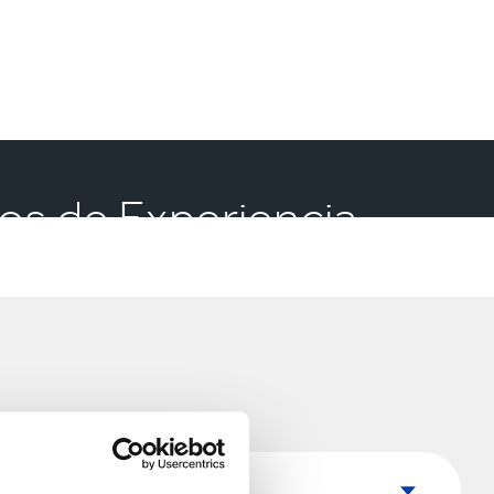
ros de Experiencia
País
País