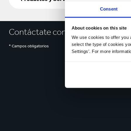
Servicios
Consent
About cookies on this site
Contáctate con nosotros hoy
We use cookies to offer you a
select the type of cookies y
* Campos obligatorios
Settings’. For more informat