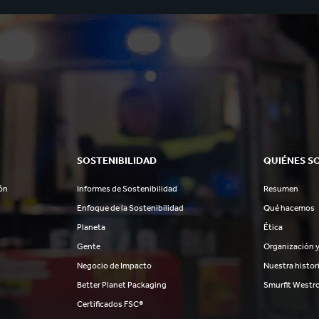
SOSTENIBILIDAD
QUIÉNES S
ón
Informes de Sostenibilidad
Resumen
Enfoque de la Sostenibilidad
Qué hacemos
Planeta
Ética
Gente
Organización y
Negocio de Impacto
Nuestra histor
Better Planet Packaging
Smurfit Westr
Certificados FSC®