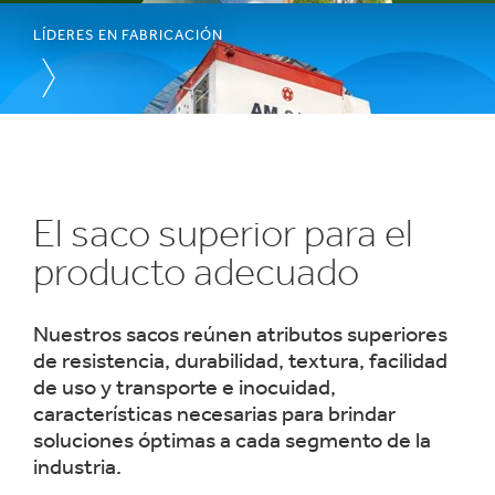
LÍDERES EN FABRICACIÓN
1
/
3
:
Desempeño,
innovación
El saco superior para el
y
producto adecuado
sostenibilidad
Nuestros sacos reúnen atributos superiores
de resistencia, durabilidad, textura, facilidad
de uso y transporte e inocuidad,
características necesarias para brindar
soluciones óptimas a cada segmento de la
industria.