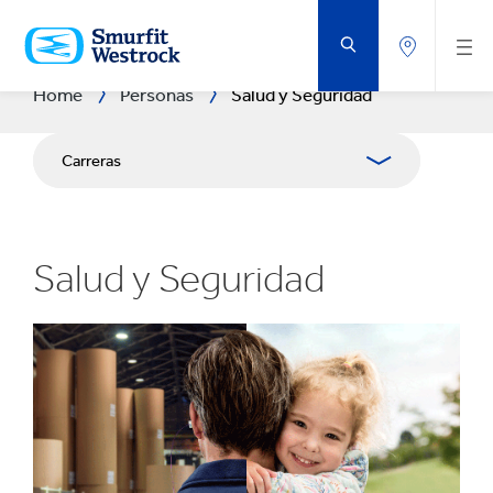
SALTAR
AL
CONTENIDO
PRINCIPAL
Home
Personas
Salud y Seguridad
Carreras
Graduados
Salud y Seguridad
Desarrollo del Talento
Conoce Nuestra Gente
Compromiso de los Empleados
Salud y Seguridad