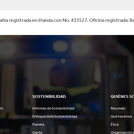
a registrada en Irlanda con No. 433527. Oficina registrada: Be
SOSTENIBILIDAD
QUIÉNES S
ón
Informes de Sostenibilidad
Resumen
Enfoque de la Sostenibilidad
Qué hacemos
Planeta
Ética
Gente
Organización y