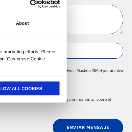
About
ur marketing efforts. Please
k on ‘Customise Cookie
Se pueden cargar hasta 5 de archivos. Máximo (5Mb) por archivo
LLOW ALL COOKIES
. Tiene el derecho de objetar, en cualquier momento, sobre el