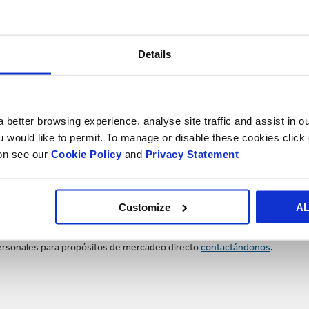
Details
 better browsing experience, analyse site traffic and assist in o
ou would like to permit. To manage or disable these cookies clic
ion see our
Cookie Policy
and
Privacy Statement
da de Smurfit Kappa y acepto el contenido de la
declaración de privacidad.
Customize
A
ilizando el vínculo que aparece en los correos electrónicos que recibas
ersonales para propósitos de mercadeo directo
contactándonos
.