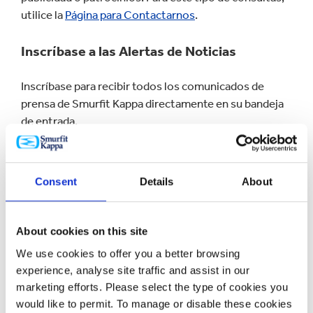
utilice la
Página para Contactarnos
.
Inscríbase a las Alertas de Noticias
Inscríbase para recibir todos los comunicados de
prensa de Smurfit Kappa directamente en su bandeja
de entrada.
SUSCRÍBASE A LAS ALERTAS DE
NOTICIAS
Consent
Details
About
Inscribase a las Alertas para Inversionistas
About cookies on this site
We use cookies to offer you a better browsing
Manténgase al día de nuestros resultados financieros,
experience, analyse site traffic and assist in our
actualizaciones comerciales y noticias relacionadas
marketing efforts. Please select the type of cookies you
con los inversionistas.
would like to permit. To manage or disable these cookies