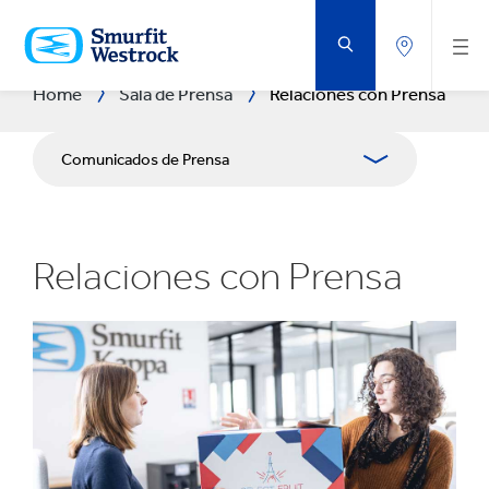
SALTAR
AL
CONTENIDO
PRINCIPAL
Home
Sala de Prensa
Relaciones con Prensa
Comunicados de Prensa
Publicaciones
Relaciones con Prensa
Relaciones con Prensa
Blog