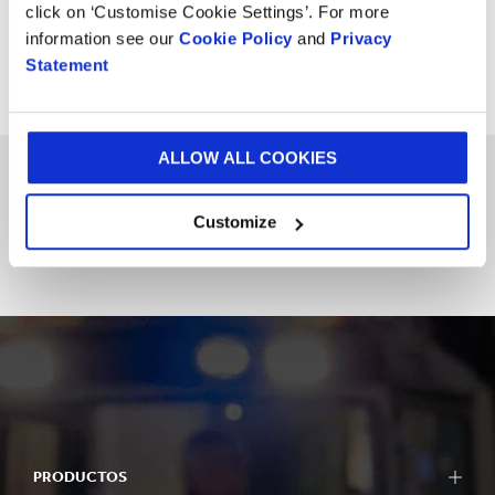
click on ‘Customise Cookie Settings’. For more
SUSCRÍBASE A LAS NOTICIAS PARA
information see our
Cookie Policy
and
Privacy
INVERSIONISTAS
Statement
ALLOW ALL COOKIES
Our key publications
Customize
PRODUCTOS