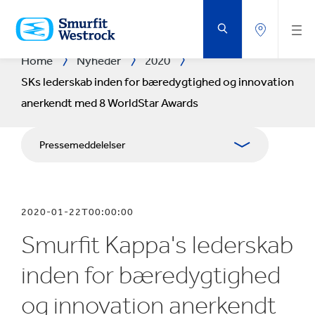
GÅ
DIREKTE
TIL
HOVEDINDHOLDET
Home
Nyheder
2020
SKs lederskab inden for bæredygtighed og innovation
anerkendt med 8 WorldStar Awards
Pressemeddelelser
Brochurer
2020-01-22T00:00:00
Medieressourcer
Smurfit Kappa's lederskab
Blog
inden for bæredygtighed
og innovation anerkendt