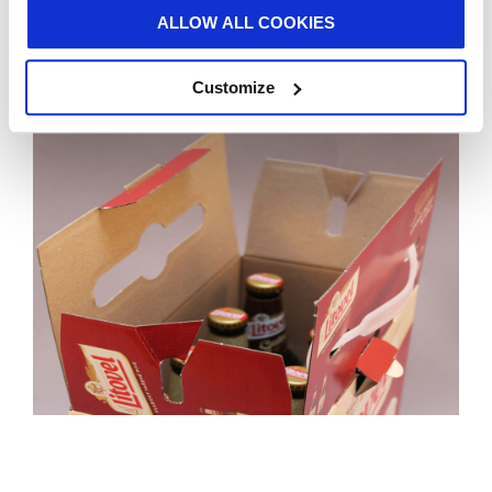
den mest bæredygtige løsning.”
ALLOW ALL COOKIES
De otte prisvindende Smurfit Kappa-produkter stammer fra
Østrig, Tjekkiet, Holland og Storbritannien. WorldStar-
Customize
prisuddelingsceremonien finder sted i Tyskland til maj.