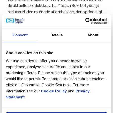
de aktuelle produktkrav, har ’Touch Box’ betydeligt
reduceret den mængde af emballage, der oprindeligt
blev brugt. Den strømlinede nye emballage har
reduceret leveringstiden fra 36 til 24 timer. Den
’asymmetriske indsats’ til tætninger til bildøre består
Consent
Details
About
af to ens bakker, som har øget æskens volumen med
25 %.
About cookies on this site
‘Easy-Rep’
displayet
, som først blev brugt til at promovere
Cadbury’s Mini Eggs, endte i toppen af kategorien Point-of-
We use cookies to offer you a better browsing
Sale. Det kan samles på få sekunder og tiltrækker
experience, analyse site traffic and assist in our
opmærksomhed i butikken, samtidig med at det reducerer
marketing efforts. Please select the type of cookies you
både omkostninger og materialeforbrug.
would like to permit. To manage or disable these cookies
click on ‘Customise Cookie Settings’. For more
CEO for Smurfit Kappa Europe, Saverio Mayer, havde følgende
kommentarer til priserne: ”Vi er begejstrede og beærede over
information see our
Cookie Policy
and
Privacy
at være blevet anerkendt med disse prestigefyldte priser.
Statement
De vidner om talentet og kreativiteten hos vores
medarbejdere – de tager med glæde selv de vanskeligste
udfordringer op, og de stopper ikke, før de har fundet frem til