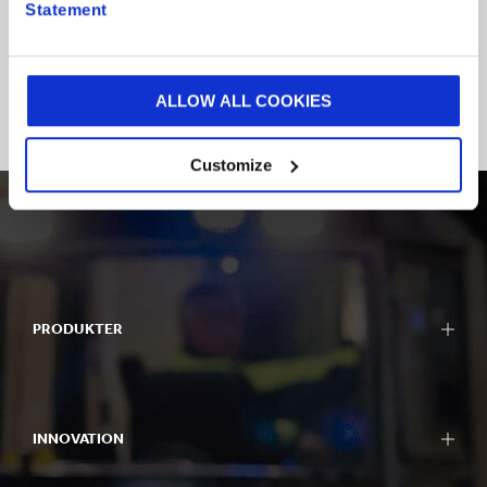
Statement
Our key publications
ALLOW ALL COOKIES
Customize
PRODUKTER
INNOVATION