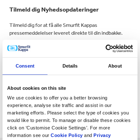
Tilmeld dig Nyhedsopdateringer
Tilmeld dig for at få alle Smurfit Kappas
pressemeddelelser leveret direkte til din indbakke.
FÅ ALLE NYHEDSOPDATERINGER
Consent
Details
About
Tilmeld dig Investoropdateringer
About cookies on this site
Hold dig opdateret om vores finansielle resultater,
handelsopdateringer og investorrelaterede nyheder.
We use cookies to offer you a better browsing
experience, analyse site traffic and assist in our
marketing efforts. Please select the type of cookies you
FÅ ALLE INVESTOROPDATERINGER
would like to permit. To manage or disable these cookies
click on ‘Customise Cookie Settings’. For more
information see our
Cookie Policy
and
Privacy