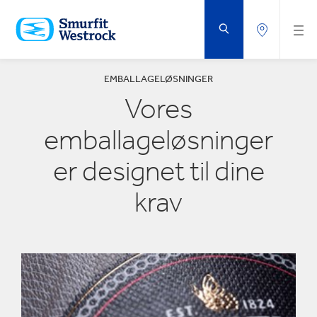
GÅ
DIREKTE
TIL
HOVEDINDHOLDET
EMBALLAGELØSNINGER
Vores
emballageløsninger
er designet til dine
krav