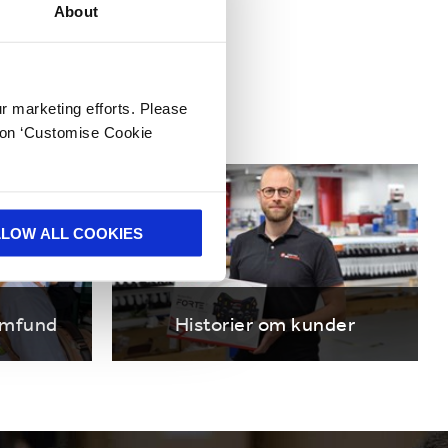
About
gorierne
ur marketing efforts. Please
k on ‘Customise Cookie
LLOW ALL COOKIES
samfund
Historier om kunder