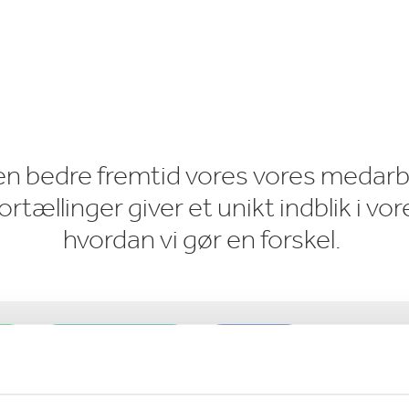
lektronik
Rengøringsprodukter
 en bedre fremtid vores vores medarb
tællinger giver et unikt indblik i vor
hvordan vi gør en forskel.
Lokal samfund
Kunder