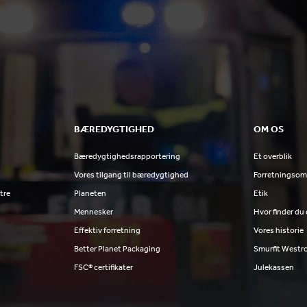
BÆREDYGTIGHED
OM OS
Bæredygtighedsrapportering
Et overblik
Vores tilgang til bæredygtighed
Forretningsom
tre
Planeten
Etik
Mennesker
Hvor finder du
Effektiv forretning
Vores historie
Better Planet Packaging
Smurfit Westr
FSC® certifikater
Julekassen