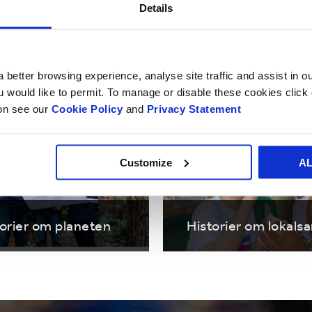
Details
 vores historier i kate
 better browsing experience, analyse site traffic and assist in o
ou would like to permit. To manage or disable these cookies clic
ion see our
Cookie Policy
and
Privacy Statement
Customize
A
torier om planeten
Historier om lokal