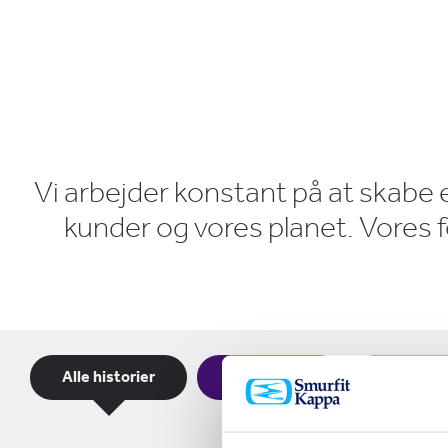
E
Vi arbejder konstant på at skabe
kunder og vores planet. Vores for
Alle historier
Mennesker
Planeten
Main
Category