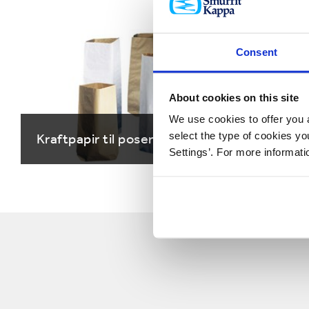
Consent
About cookies on this site
We use cookies to offer you a
select the type of cookies y
Kraftpapir til poser og sække
Settings’. For more informat