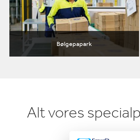
E
Bølgepapark
Alt vores special