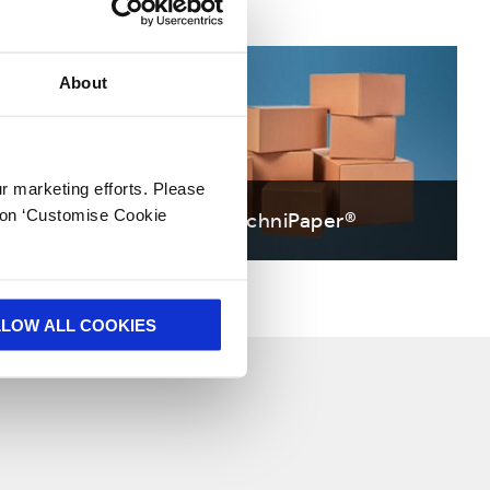
About
ur marketing efforts. Please
k on ‘Customise Cookie
TechniPaper®
LLOW ALL COOKIES