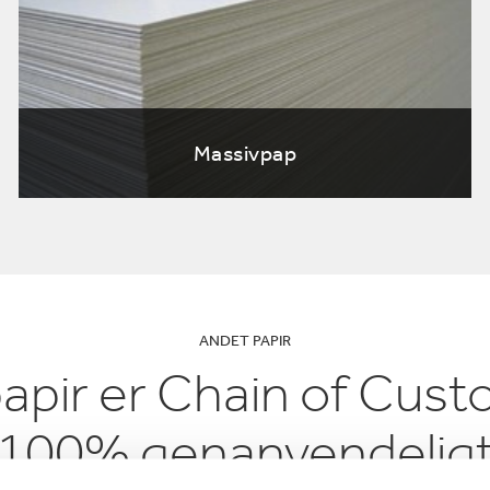
lektronik
Rengøringsprodukter
Massivpap
ANDET PAPIR
papir er Chain of Custo
100% genanvendelig