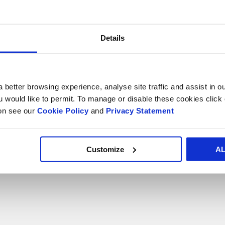
Details
 better browsing experience, analyse site traffic and assist in o
ou would like to permit. To manage or disable these cookies clic
MG Kraftpapir
Preprint
ion see our
Cookie Policy
and
Privacy Statement
Customize
A