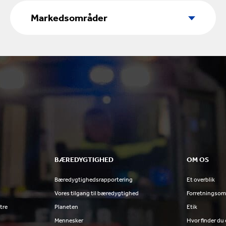
Markedsområder
Markedsområder
BÆREDYGTIGHED
OM OS
Bæredygtighedsrapportering
Et overblik
Vores tilgang til bæredygtighed
Forretningsom
tre
Planeten
Etik
Mennesker
Hvor finder du