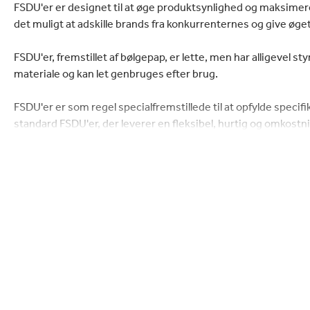
lektronik
Rengøringsprodukter
FSDU'er er designet til at øge produktsynlighed og maksimere
det muligt at adskille brands fra konkurrenternes og give øge
FSDU'er, fremstillet af bølgepap, er lette, men har alligevel sty
materiale og kan let genbruges efter brug.
FSDU'er er som regel specialfremstillede til at opfylde specif
standard FSDU'er, der leverer en fleksibel, hurtig og omkost
Fritstående displays leveres primært sammenfoldede for let s
produkter.