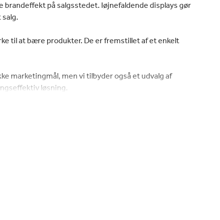
 brandeffekt på salgsstedet. Iøjnefaldende displays gør
t salg.
rke til at bære produkter. De er fremstillet af et enkelt
ikke marketingmål, men vi tilbyder også et udvalg af
ningseffektiv løsning.
amling eller kan leveres samlet på forhånd og fyldt med