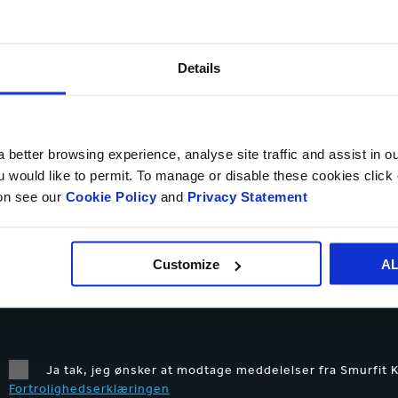
LAND*
Details
TELEFONNUMMER
 better browsing experience, analyse site traffic and assist in o
ou would like to permit. To manage or disable these cookies clic
BESKED*
ion see our
Cookie Policy
and
Privacy Statement
Customize
A
Upload fil
Ja tak, jeg ønsker at modtage meddelelser fra Smurfit 
Fortrolighedserklæringen