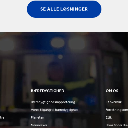
SE ALLE LØSNINGER
BÆREDYGTIGHED
OM OS
Bæredygtighedsrapportering
Et overblik
Vores tilgang til bæredygtighed
Forretningsom
tre
Planeten
Etik
Mennesker
Hvor finder du