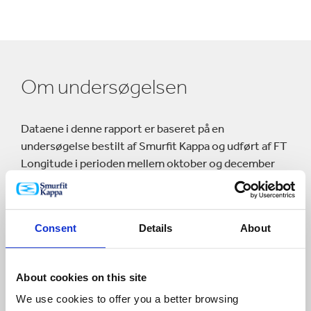
Om undersøgelsen
Dataene i denne rapport er baseret på en
undersøgelse bestilt af Smurfit Kappa og udført af FT
Longitude i perioden mellem oktober og december
2022. Den er baseret på vores 2020-rapport,
‘Sustainability reshapes the business landscape for
good’, med nye spørgsmål og en udvidet stikprøve.
Consent
Details
About
Respondenterne omfattede 440 senior og executive
virksomhedsledere fra industrier, der producerer
About cookies on this site
detail- og forbrugsvarer, herunder Fast Moving
We use cookies to offer you a better browsing
Consumer Goods (FMCG) og e-handelsprodukter.