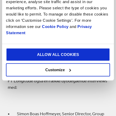
experience, analyse site traffic and assist in our
Alle respondenter har tilsyn med og/eller ansvar for
marketing efforts. Please select the type of cookies you
deres organisations bæredygtighedsinitiativer, og 25
would like to permit. To manage or disable these cookies
% er ledere på direktionsniveau. De befandt sig inden
click on ‘Customise Cookie Settings’. For more
for 11 store økonomier: Colombia, Frankrig, Tyskland,
information see our
Cookie Policy
and
Privacy
Irland, Italien, Mexico, Holland, Polen, Spanien,
Statement
Storbritannien og USA. Det gør os i stand til at
analysere regionale forskelle, mht. hvordan
virksomheder benytter gennemsigtighed inden for
ALLOW ALL COOKIES
området bæredygtighed – f.eks. mellem Europa og
Nord- og Sydamerika.
Customize
Ud over den kvantitative undersøgelse gennemførte
FT Longitude også en række dybdegående interviews
med:
Simon Boas Hoffmeyer, Senior Director, Group