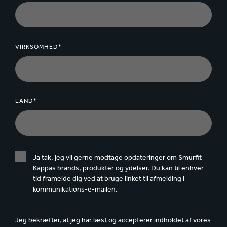
VIRKSOMHED*
LAND*
Ja tak, jeg vil gerne modtage opdateringer om Smurfit
Kappas brands, produkter og ydelser. Du kan til enhver
tid framelde dig ved at bruge linket til afmelding i
kommunikations-e-mailen.
Jeg bekræfter, at jeg har læst og accepterer indholdet af vores