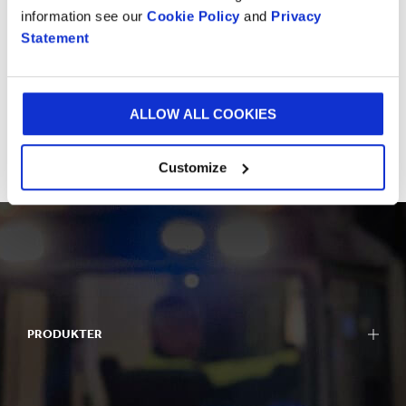
Hvad enten det er et besøg på et af vores
Experience
information see our
Cookie Policy
and
Privacy
Centres
for at få inspiration eller en kort snak med
Statement
vores eksperter, så vil vi meget gerne høre fra dig.
KONTAKT OS
ALLOW ALL COOKIES
Customize
PRODUKTER