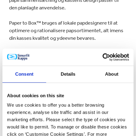
papirsammensætning og kassens design passer til
den planlagte anvendelse.
Paper to Box™ bruges af lokale papdesignere til at
optimere og rationalisere papsortimentet, alt imens
din kasses kvalitet og ydeevne bevares.
Hvordan kan du få glæde af
det?
Consent
Details
About
Med Paper to Box™ kan vi harmonisere og optimere
dine specifikationer, hvilket giver en skræddersyet
About cookies on this site
emballageløsning.
We use cookies to offer you a better browsing
experience, analyse site traffic and assist in our
Vil du vide mere?
marketing efforts. Please select the type of cookies you
would like to permit. To manage or disable these cookies
click on ‘Customise Cookie Settings’. For more