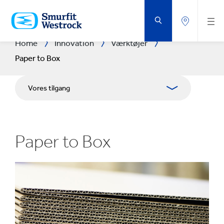
GÅ
DIREKTE
TIL
HOVEDINDHOLDET
Home
Innovation
Værktøjer
Paper to Box
Vores tilgang
Forsknings- og udviklingsområder
Paper to Box
Forsknings- og udviklingscentre
Experience Centres
Værktøjer
Case studies