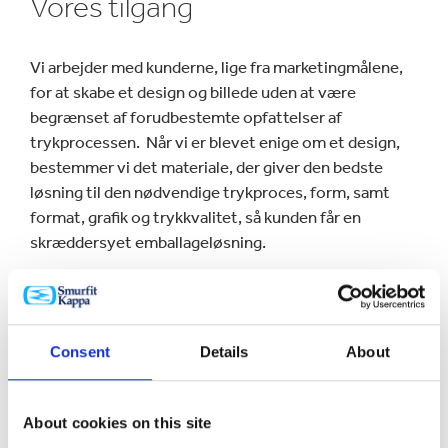
Vores tilgang
Vi arbejder med kunderne, lige fra marketingmålene,
for at skabe et design og billede uden at være
begrænset af forudbestemte opfattelser af
trykprocessen. Når vi er blevet enige om et design,
bestemmer vi det materiale, der giver den bedste
løsning til den nødvendige trykproces, form, samt
format, grafik og trykkvalitet, så kunden får en
skræddersyet emballageløsning.
Hvordan kan du få glæde af
det?
Consent
Details
About
Tryk er en vigtig del af emballagen og har en meget
stor effekt på brandgenkendelsen og -opfattelsen,
About cookies on this site
der påvirker salget. Alt imens hyldepladsen bliver