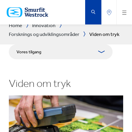
GÅ
DIREKTE
TIL
HOVEDINDHOLDET
Home
Innovation
Forsknings og udviklingsområder
Viden om tryk
Vores tilgang
Forsknings- og udviklingsområder
Viden om tryk
Forsknings- og udviklingscentre
Experience Centres
Værktøjer
Case studies