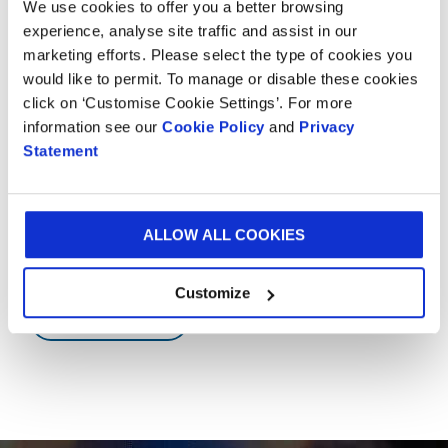
We use cookies to offer you a better browsing
mere konkurrencepræget, kan tryk af lav kvalitet
experience, analyse site traffic and assist in our
ødelægge brandets værdi og reducere kundens tillid.
marketing efforts. Please select the type of cookies you
Det er blevet mere og mere vigtigt, at den sekundære
would like to permit. To manage or disable these cookies
emballage matcher den primære emballage.
click on ‘Customise Cookie Settings’. For more
information see our
Cookie Policy
and
Privacy
Vil du vide mere?
Statement
Hvad enten det er et besøg på et af vores Experience
ALLOW ALL COOKIES
Centres for at få inspiration eller en kort snak med
vores eksperter, så vil vi meget gerne høre fra dig.
Customize
KONTAKT OS