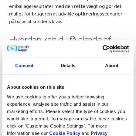
emballageresultater med den rette vægt og gør det
muligt for brugeren at udvikle optimeringsscenarier
på basis af kundens krav.
Hvordan kan du få glæde af
det?
Consent
Details
About
Ved at analysere og benchmarke dine emballagekrav
med over 100.000 andre reduceres risikoen for
produktskader, hvilket giver færre emballagefejl.
About cookies on this site
We use cookies to offer you a better browsing
Vil du vide mere?
experience, analyse site traffic and assist in our
marketing efforts. Please select the type of cookies you
would like to permit. To manage or disable these cookies
Hvad enten det er et besøg på et af vores
Experience
click on ‘Customise Cookie Settings’. For more
Centres
for at få inspiration eller en kort snak med
information see our
Cookie Policy
and
Privacy
vores eksperter, så vil vi meget gerne høre fra dig.