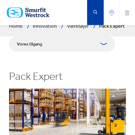
GÅ
DIREKTE
TIL
HOVEDINDHOLDET
Home
Innovation
Værktøjer
Pack Expert
Vores tilgang
Forsknings- og udviklingsområder
Pack Expert
Forsknings- og udviklingscentre
Experience Centres
Værktøjer
Case studies