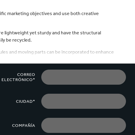
velocidad en todo el mundo.
fic marketing objectives and use both creative
e lightweight yet sturdy and have the structural
ily be recycled.
dules and moving parts can be incorporated to enhance
y or can be supplied preassembled and filled with stock
CORREO
ELECTRÓNICO*
CIUDAD*
COMPAÑÍA