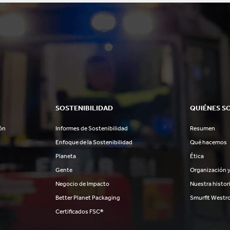
SOSTENIBILIDAD
QUIÉNES S
ón
Informes de Sostenibilidad
Resumen
Enfoque de la Sostenibilidad
Qué hacemos
Planeta
Ética
Gente
Organización y
Negocio de Impacto
Nuestra histor
Better Planet Packaging
Smurfit Westr
Certificados FSC®