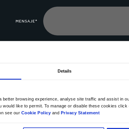
MENSAJE*
Cargar archivo
Details
Sí, deseo recibir información actualizada de Smurfit Ka
privacidad.
 better browsing experience, analyse site traffic and assist in o
Puedes darte de baja en cualquier momento utilizando el vínculo que a
ou would like to permit. To manage or disable these cookies clic
objetar, en cualquier momento, sobre el procesamiento y tratamiento 
ion see our
Cookie Policy
and
Privacy Statement
contactándonos
.