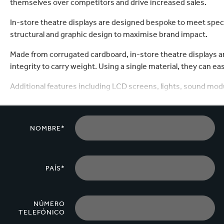
themselves over competitors and drive increased sales.
In-store theatre displays are designed bespoke to meet speci
structural and graphic design to maximise brand impact.
Made from corrugated cardboard, in-store theatre displays ar
integrity to carry weight. Using a single material, they can eas
Additional features including LCD screens, lights, sound mo
the brand experience.
The displays are mostly supplied flat packed for easy assembl
NOMBRE*
PAÍS*
NÚMERO
TELEFÓNICO