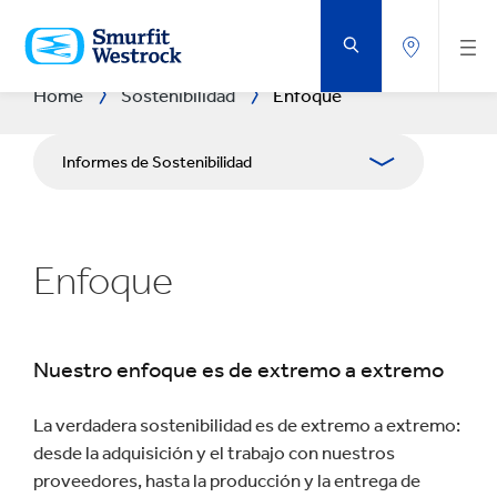
SALTAR
AL
CONTENIDO
PRINCIPAL
Home
Sostenibilidad
Enfoque
Informes de Sostenibilidad
Enfoque
Enfoque
Planeta
Gente
Nuestro enfoque es de extremo a extremo
Negocio de Impacto
La verdadera sostenibilidad es de extremo a extremo:
Centro de Descargas
desde la adquisición y el trabajo con nuestros
proveedores, hasta la producción y la entrega de