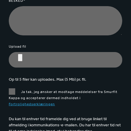
BESKED*
Upload fil
Op til 5 filer kan uploades. Max (5 Mb) pr. fil.
Ja tak, jeg ønsker at modtage meddelelser fra Smurfit
Kappa og accepterer dermed indholdet i
Fortrolighedserklæringen
Du kan til enhver tid framelde dig ved at bruge linket til
afmelding i kommunikations-e-mailen. Du har til enhver tid ret