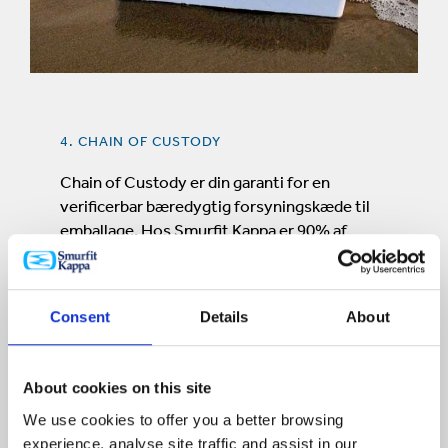
4. CHAIN OF CUSTODY
Chain of Custody er din garanti for en
verificerbar bæredygtig forsyningskæde til
emballage. Hos Smurfit Kappa er 90% af
kundeleverancerne FSC® og / eller PEFC ™
certificerede. Beviset for, at din kasse er
certificeret fremgår af alle fakturaer.
Consent
Details
About
LÆS MERE
About cookies on this site
We use cookies to offer you a better browsing
experience, analyse site traffic and assist in our