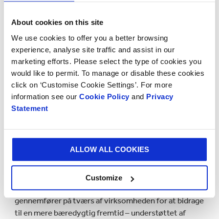
samarbejde med World Wildlife Federation om
biodiversitetskonkurrencen Wild Wisdom for
About cookies on this site
tusindvis af skolebørn i Colombia.
We use cookies to offer you a better browsing
Tony Smurfit, President and CEO for Smurfit
experience, analyse site traffic and assist in our
Westrock, udtaler: “Vi ser på det forretningsmæssige
marketing efforts. Please select the type of cookies you
potentiale i alt, hvad vi gør, og bæredygtighed er
would like to permit. To manage or disable these cookies
ingen undtagelse. På tværs af markeder, hvor vi
click on ‘Customise Cookie Settings’. For more
opererer, forventer interessenter som kunder og
information see our
Cookie Policy
and
Privacy
investorer fortsat handling på området, og vi har
Statement
fortsat fokus på at reducere vores miljømæssige
fodaftryk. Jeg er overbevist om, at bæredygtig
forretning er god forretning.”
ALLOW ALL COOKIES
Garrett Quinn, Group Head of Sustainability, Branding
and Communications hos Smurfit Westrock, tilføjer:
Customize
“Denne rapport illustrerer tydelig de initiativer, vi
gennemfører på tværs af virksomheden for at bidrage
til en mere bæredygtig fremtid – understøttet af