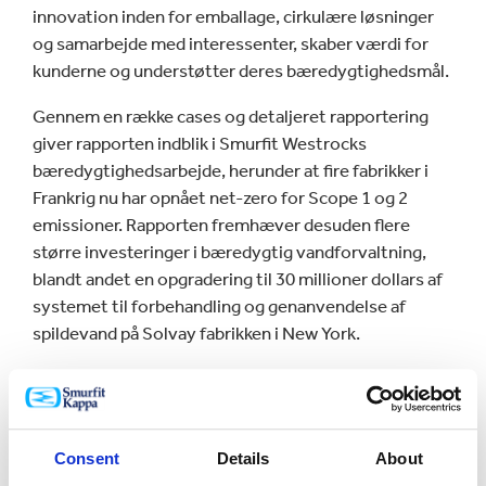
innovation inden for emballage, cirkulære løsninger
og samarbejde med interessenter, skaber værdi for
kunderne og understøtter deres bæredygtighedsmål.
Gennem en række cases og detaljeret rapportering
giver rapporten indblik i Smurfit Westrocks
bæredygtighedsarbejde, herunder at fire fabrikker i
Frankrig nu har opnået net-zero for Scope 1 og 2
emissioner. Rapporten fremhæver desuden flere
større investeringer i bæredygtig vandforvaltning,
blandt andet en opgradering til 30 millioner dollars af
systemet til forbehandling og genanvendelse af
spildevand på Solvay fabrikken i New York.
Blandt de konkrete resultater inden for biodiversitet
og lokalsamfund fremhæves samarbejde med
Forestry Stewardship Council™ (FSC) om yderligere
styrkelse af chain of custody standarder samt et
Consent
Details
About