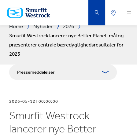
GÅ
DIREKTE
TIL
HOVEDINDHOLDET
Home
Nyheder
2026
Smurfit Westrock lancerer nye Better Planet-mål og
præsenterer centrale bæredygtighedsresultater for
2025
Pressemeddelelser
Brochurer
2026-05-12T00:00:00
Medieressourcer
Smurfit Westrock
Blog
lancerer nye Better