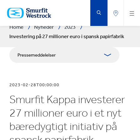
GÅ
DIREKTE
TIL
HOVEDINDHOLDET
Home
Nyheder
2023
Investering på 27 millioner euro i spansk papirfabrik
Pressemeddelelser
Brochurer
2023-02-28T00:00:00
Medieressourcer
Smurfit Kappa investerer
Blog
27 millioner euro i et nyt
bæredygtigt initiativ på
spansk papirfabrik