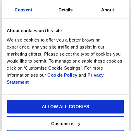
senere på året.”
Consent
Details
About
I en kommentar til investeringen har Rafael
Sarrionandia, Smurfit Kappa Nervión General Manager
og CEO for Kraft Specialties i Spanien, udtalt: “Denne
About cookies on this site
investering markerer Smurfit Kappas store
We use cookies to offer you a better browsing
engagement i papirfabrikken i Nervión, hvor der er
experience, analyse site traffic and assist in our
investeret over 75 millioner euro i det nye kalkanlæg,
marketing efforts. Please select the type of cookies you
som gør det muligt for os at være endnu mere
would like to permit. To manage or disable these cookies
effektive og bæredygtige, hvilket i sidste ende er til
click on ‘Customise Cookie Settings’. For more
gavn for både vores medarbejdere og de samfund, vi
information see our
Cookie Policy
and
Privacy
opererer i.
Statement
“Investeringen bekræfter vores klare forpligtelse til
at handle bæredygtigt, arbejde mere cirkulært og
samtidig sikre fabrikkens fremtid på langsigt.”
ALLOW ALL COOKIES
Projektet er ved at være afsluttet, og fabrikken
Customize
forventes at være fuldt ud funktionsdygtig senere på