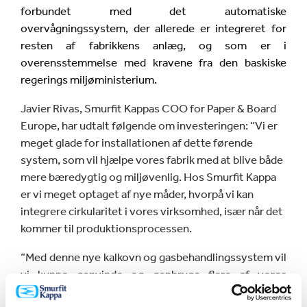
forbundet med det automatiske
overvågningssystem, der allerede er integreret for
resten af fabrikkens anlæg, og som er i
overensstemmelse med kravene fra den baskiske
regerings miljøministerium.
Javier Rivas, Smurfit Kappas COO for Paper & Board
Europe, har udtalt følgende om investeringen: “Vi er
meget glade for installationen af dette førende
system, som vil hjælpe vores fabrik med at blive både
mere bæredygtig og miljøvenlig. Hos Smurfit Kappa
er vi meget optaget af nye måder, hvorpå vi kan
integrere cirkularitet i vores virksomhed, især når det
kommer til produktionsprocessen.
“Med denne nye kalkovn og gasbehandlingssystem vil
vi kunne genvinde og genbruge flere af vores
materialer. Vi ser frem til at få det nye system i drift