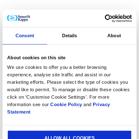
En anden polsk vinder var SoFruBox, som holder
frugten frisk og i perfekt stand under
transporten takket være kombinationen af
Consent
Details
About
funktion, design og bæredygtighed.
About cookies on this site
We use cookies to offer you a better browsing
experience, analyse site traffic and assist in our
Fra Tjekkiet kommer en Levitating Player, der
marketing efforts. Please select the type of cookies you
beskytter audioelektronik af høj kvalitet med det
would like to permit. To manage or disable these cookies
unikke "svævende" emballagedesign.
click on ‘Customise Cookie Settings’. For more
information see our
Cookie Policy
and
Privacy
Statement
Fra Danmark modtog transportemballage til
bøjede aluminiumsplader prisen for det nye
ALLOW ALL COOKIES