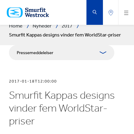
GÅ
DIREKTE
TIL
HOVEDINDHOLDET
Home
Nyheder
2017
Smurfit Kappas designs vinder fem WorldStar-priser
Pressemeddelelser
Brochurer
2017-01-18T12:00:00
Medieressourcer
Smurfit Kappas designs
Blog
vinder fem WorldStar-
priser