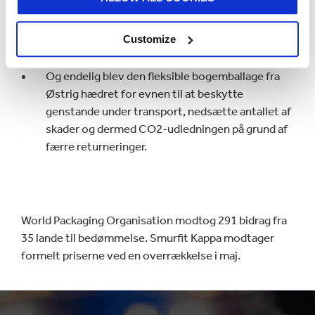
design, som reducerer brugen af råmaterialer og
øger antallet af paller, der kan transporteres på
samme tid.
Customize
Og endelig blev den fleksible bogemballage fra
Østrig hædret for evnen til at beskytte
genstande under transport, nedsætte antallet af
skader og dermed CO2-udledningen på grund af
færre returneringer.
World Packaging Organisation modtog 291 bidrag fra
35 lande til bedømmelse. Smurfit Kappa modtager
formelt priserne ved en overrækkelse i maj.