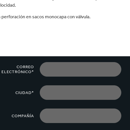
velocidad en todo el mundo.
elocidad.
in perforación en sacos monocapa con válvula.
CORREO
ELECTRÓNICO*
CIUDAD*
COMPAÑÍA