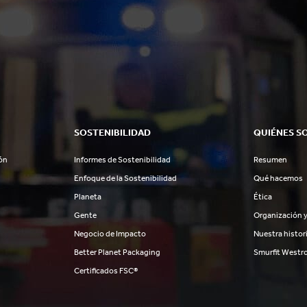
SOSTENIBILIDAD
QUIÉNES S
ón
Informes de Sostenibilidad
Resumen
Enfoque de la Sostenibilidad
Qué hacemos
Planeta
Ética
Gente
Organización y
Negocio de Impacto
Nuestra histor
Better Planet Packaging
Smurfit Westr
Certificados FSC®