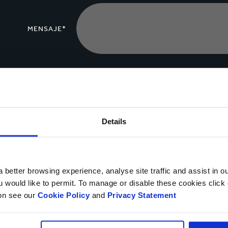
MENSAJE*
Cargar archivo
Details
Sí, deseo recibir información actualizada de Smurfit Ka
privacidad.
 better browsing experience, analyse site traffic and assist in o
Puedes darte de baja en cualquier momento utilizando el vínculo que a
ou would like to permit. To manage or disable these cookies clic
objetar, en cualquier momento, sobre el procesamiento y tratamiento 
ion see our
Cookie Policy
and
Privacy Statement
contactándonos
.