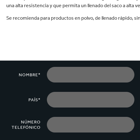
una alta resistencia y que permita un llenado del saco a alta v
Se recomienda para productos en polvo, de llenado rápido, s
NOMBRE*
PAÍS*
NÚMERO
TELEFÓNICO