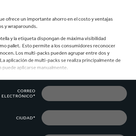
velocidad en todo el mundo.
que ofrece un importante ahorro en el costo y ventajas
os y wraparounds.
ella y la etiqueta dispongan de máxima visibilidad
ismo pallet. Esto permite a los consumidores reconocer
conocen. Los multi-packs pueden agrupar entre dos y
. La aplicación de multi-packs se realiza principalmente de
én puede aplicarse manualmente.
de con botellas.
CORREO
ELECTRÓNICO*
CIUDAD*