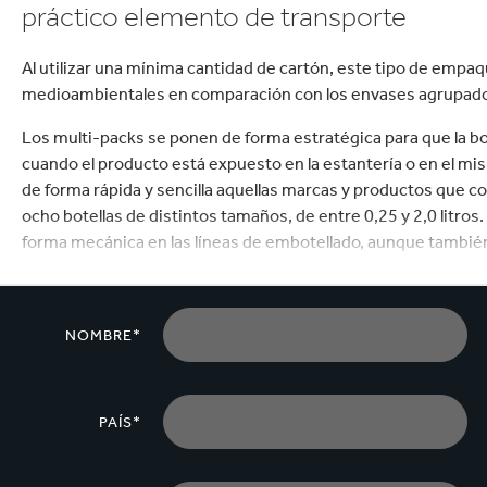
práctico elemento de transporte
Al utilizar una mínima cantidad de cartón, este tipo de empa
medioambientales en comparación con los envases agrupad
Los multi-packs se ponen de forma estratégica para que la bot
cuando el producto está expuesto en la estantería o en el m
de forma rápida y sencilla aquellas marcas y productos que 
ocho botellas de distintos tamaños, de entre 0,25 y 2,0 litros
forma mecánica en las líneas de embotellado, aunque tambi
Los multi-packs también pueden utilizarse con latas, además 
NOMBRE*
PAÍS*