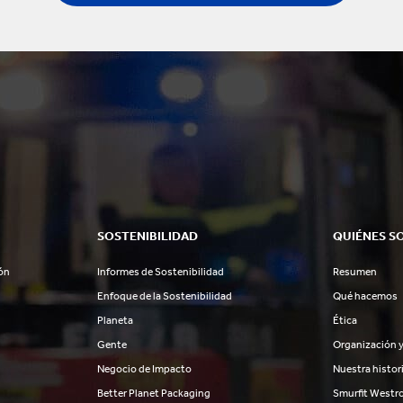
SOSTENIBILIDAD
QUIÉNES S
ón
Informes de Sostenibilidad
Resumen
Enfoque de la Sostenibilidad
Qué hacemos
Planeta
Ética
Gente
Organización y
Negocio de Impacto
Nuestra histor
Better Planet Packaging
Smurfit Westr