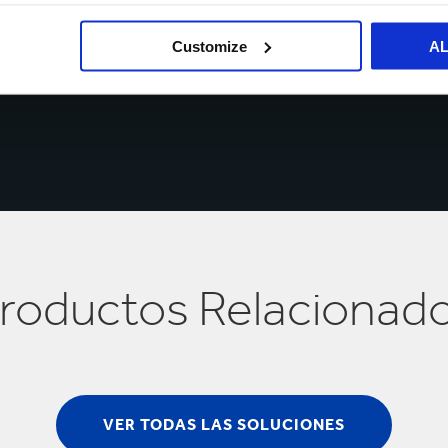
contactándonos
.
Customize
A
roductos Relacionad
VER TODAS LAS SOLUCIONES