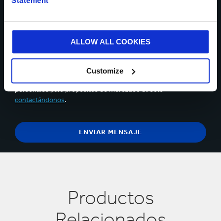
Statement
productos y servicios de Smurfit Kappa. Puede darse de
baja en cualquier momento utilizando el vínculo que
aparece en los correos electrónicos que reciba.
ALLOW ALL COOKIES
Confirmo que leí y acepté el contenido de la
declaración de
privacidad.
Tiene el derecho de objetar, en cualquier
Customize
momento, sobre el procesamiento y tratamiento de sus datos
personales para propósitos de mercadeo directo
contactándonos
.
Productos
Relacionados