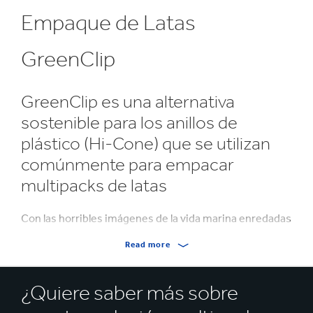
Empaque de Latas
GreenClip
GreenClip es una alternativa
sostenible para los anillos de
plástico (Hi-Cone) que se utilizan
comúnmente para empacar
multipacks de latas
Con las horribles imágenes de la vida marina enredadas
en los anillos de plástico que aparecen en los medios de
Read more
comunicación todo el tiempo, ofrecemos a los
fabricantes de bebidas una alternativa respetuosa con
el medio ambiente. El GreenClip utiliza cartón
¿Quiere saber más sobre
corrugado de micro canal para empacar las latas,