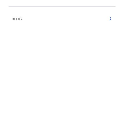
Reciclaje
2022
BLOG
2021
2020
2019
2018
2017