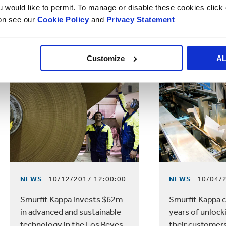
ou would like to permit. To manage or disable these cookies clic
creative for Dutch Design
step forward in
ion see our
Cookie Policy
and
Privacy Statement
Week
emissions at Pit
Sweden
Customize
A
NEWS
10/12/2017 12:00:00
NEWS
10/04/2
Smurfit Kappa invests $62m
Smurfit Kappa c
in advanced and sustainable
years of unlock
technology in the Los Reyes
their customer