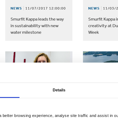
NEWS
11/07/2017 12:00:00
NEWS
11/03/2
Smurfit Kappa leads the way
Smurfit Kappa i
in sustainability with new
creativity at D
water milestone
Week
Details
NEWS
10/20/2017 12:00:00
NEWS
10/19/2
 better browsing experience, analyse site traffic and assist in o
Smurfit Kappa and ArtEZ get
Smurfit Kappa 