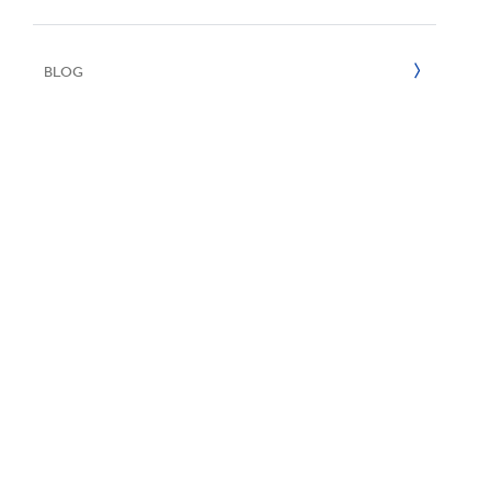
Reciclaje
2022
BLOG
2021
2020
2019
2018
2017