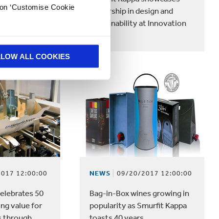
k on ‘Customise Cookie
 driving down
leadership in design and
eå Paper Mill,
sustainability at Innovation
Event
LLOW ALL COOKIES
017 12:00:00
NEWS
09/20/2017 12:00:00
elebrates 50
Bag-in-Box wines growing in
ing value for
popularity as Smurfit Kappa
s through
toasts 40 years