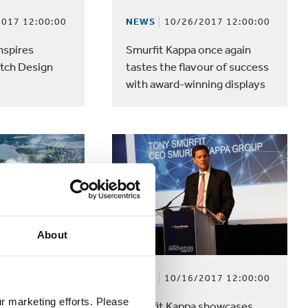
017 12:00:00
NEWS
10/26/2017 12:00:00
nspires
Smurfit Kappa once again
utch Design
tastes the flavour of success
with award-winning displays
About
017 12:00:00
NEWS
10/16/2017 12:00:00
ur marketing efforts. Please
takes another
Smurfit Kappa showcases