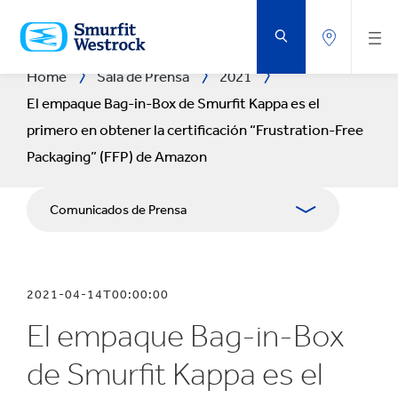
SALTAR
AL
CONTENIDO
PRINCIPAL
Home
Sala de Prensa
2021
El empaque Bag-in-Box de Smurfit Kappa es el
primero en obtener la certificación “Frustration-Free
Packaging” (FFP) de Amazon
Comunicados de Prensa
Publicaciones
2021-04-14T00:00:00
Relaciones con Prensa
El empaque Bag-in-Box
Blog
de Smurfit Kappa es el