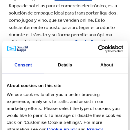
Kappa de botellas para el comercio electrónico, es la
solución de empaque ideal para transportar líquidos,
como jugos y vino, que se venden online. Es lo
suficientemente robusto para proteger el producto
durante el tránsito y su forma permite una óptima
eficiencia logística y de manejo.
Bag-in-Box
utiliza en
promedio un 75% menos de plástico que los envases
de plástico rígido y tiene materiales fáciles de separar,
lo que garantiza altas tasas de reciclaje.
Consent
Details
About
When in Rome es una compañía de vinos británica que
se beneficiará del anuncio. Rob Malin, CEO de When in
About cookies on this site
Rome, dijo: "When in Rome es una marca de vinos
We use cookies to offer you a better browsing
artesanales italianos premium y hemos vendido con
experience, analyse site traffic and assist in our
mucho éxito en Amazon Reino Unido desde julio del
marketing efforts. Please select the type of cookies you
2020. La disponibilidad de diseños FFP pre-
would like to permit. To manage or disable these cookies
certificados sin duda lo hará más fácil para nosotros y
click on ‘Customise Cookie Settings’. For more
otras marcas de vino ecológicas para aumentar la
information see our
Cookie Policy
and
Privacy