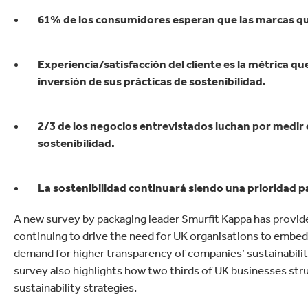
61% de los consumidores esperan que las marcas que
Experiencia/satisfacción del cliente es la métrica q
inversión de sus prácticas de sostenibilidad.
2/3 de los negocios entrevistados luchan por medir 
sostenibilidad.
La sostenibilidad continuará siendo una prioridad p
A new survey by packaging leader Smurfit Kappa has provi
continuing to drive the need for UK organisations to embed 
demand for higher transparency of companies’ sustainabili
survey also highlights how two thirds of UK businesses str
sustainability strategies.