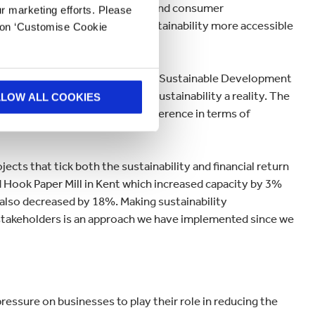
ndustry, government, regulators and consumer
ur marketing efforts. Please
 make the financial case for sustainability more accessible
k on ‘Customise Cookie
ainability targets annually in its Sustainable Development
we make our commitments in sustainability a reality. The
LLOW ALL COOKIES
y areas where it can make a difference in terms of
ts that tick both the sustainability and financial return
d Hook Paper Mill in Kent which increased capacity by 3%
also decreased by 18%. Making sustainability
stakeholders is an approach we have implemented since we
essure on businesses to play their role in reducing the