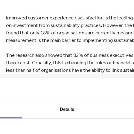
Improved customer experience / satisfaction is the leading
on investment from sustainability practices. However, the B
found that only 18% of organisations are currently measurin
measurement is the main barrier to implementing sustainab
The research also showed that 82% of business executives t
than a cost. Crucially, this is changing the rules of financia
less than half of organisations have the ability to link sustain
Ken Bowles, Smurfit Kappa Chief Financial Officer, said: “A
every effort on recovery and are focused on how to rebuild 
learned from past economic downturns, business leaders als
sustainability will be a core pillar of business strategies – 
Details
highlights now more than ever the need to create an envir
without the pressure of additional costs.