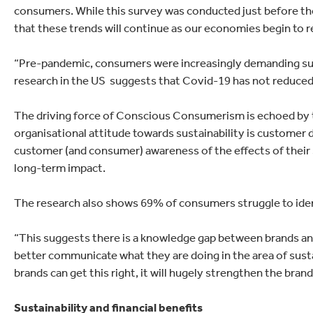
consumers. While this survey was conducted just before t
that these trends will continue as our economies begin to 
“Pre-pandemic, consumers were increasingly demanding sus
research in the US suggests that Covid-19 has not reduce
The driving force of Conscious Consumerism is echoed by t
organisational attitude towards sustainability is customer d
customer (and consumer) awareness of the effects of their s
long-term impact.
The research also shows 69% of consumers struggle to iden
“This suggests there is a knowledge gap between brands an
better communicate what they are doing in the area of sustai
brands can get this right, it will hugely strengthen the brand
Sustainability and financial benefits