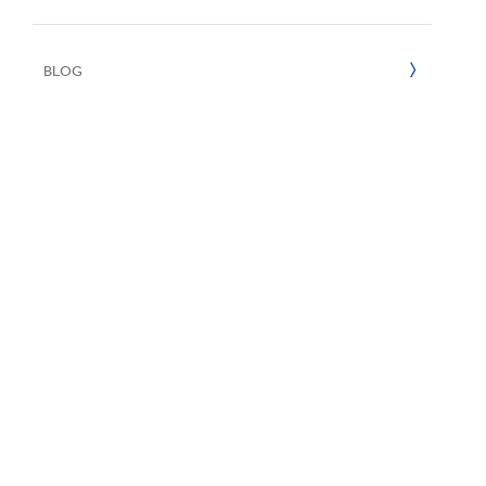
Reciclaje
2022
BLOG
2021
2020
2019
2018
2017