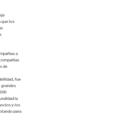
oja
 que los
as
s
ompañías a
s compañías
s de
bilidad, fue
e grandes
1500
undidad la
gocios y los
aptando para