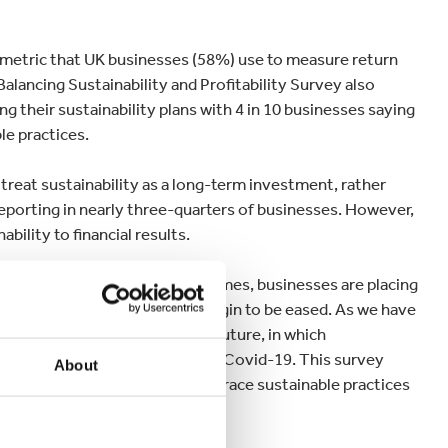
 metric that UK businesses (58%) use to measure return
alancing Sustainability and Profitability Survey also
g their sustainability plans with 4 in 10 businesses saying
le practices.
reat sustainability as a long-term investment, rather
l reporting in nearly three-quarters of businesses. However,
ability to financial results.
s we enter uncertain economic times, businesses are placing
as public health restrictions begin to be eased. As we have
o need to keep an eye on the future, in which
the climate crisis will remain post Covid-19. This survey
About
onment where business can embrace sustainable practices