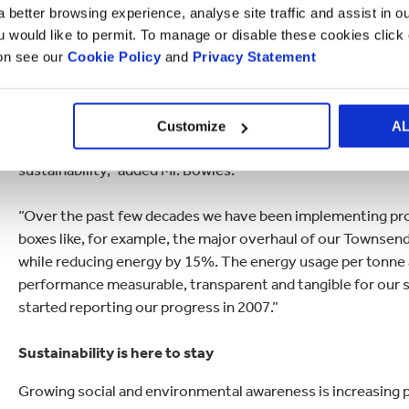
“This will require a multi-stakeholder dialogue between i
 better browsing experience, analyse site traffic and assist in o
representatives to ensure a collective approach is agreed to
ou would like to permit. To manage or disable these cookies clic
for business.
ion see our
Cookie Policy
and
Privacy Statement
“Smurfit Kappa publishes its progress on its long-term sust
Report which provides transparency and substantiates how 
Customize
A
Group has formulated ambitious long-term targets in five ke
sustainability,” added Mr. Bowles.
“Over the past few decades we have been implementing projec
boxes like, for example, the major overhaul of our Townsen
while reducing energy by 15%. The energy usage per tonne 
performance measurable, transparent and tangible for our 
started reporting our progress in 2007.”
Sustainability is here to stay
Growing social and environmental awareness is increasing pr