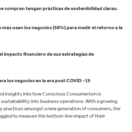
velocidad en todo el mundo.
 compran tengan prácticas de sostenibilidad claras.
ue más usan los negocios (58%) para medir el retorno a la
el impacto financiero de sus estrategias de
ara los negocios en la era post COVID -19
ded insights into how Conscious Consumerism is
sustainability into business operations. With a growing
ty practices amongst a new generation of consumers, the
uggled to measure the bottom-line impact of their