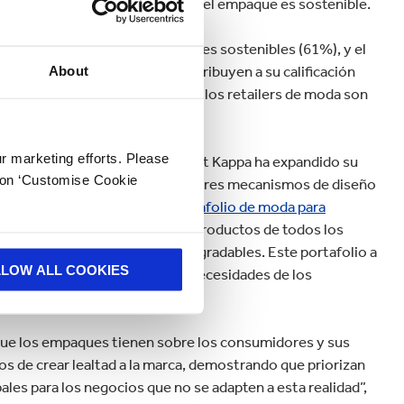
positivamente la compra cuando el empaque es sostenible.
riales (62%), el uso de materiales sostenibles (61%), y el
a (56%) como aspectos que contribuyen a su calificación
About
 consumidores (66%) opinan que los retailers de moda son
ues.
ur marketing efforts. Please
tativas del consumidor, Smurfit Kappa ha expandido su
k on ‘Customise Cookie
 de moda en línea. Con innovadores mecanismos de diseño
sellar para devoluciones, el
portafolio de moda para
e estilizadas y flexibles para productos de todos los
ácilmente reciclables y biodegradables. Este portafolio a
LLOW ALL COOKIES
as que quieren responder a las necesidades de los
e desechos.
a que los empaques tienen sobre los consumidores y sus
s de crear lealtad a la marca, demostrando que priorizan
pales para los negocios que no se adapten a esta realidad”,