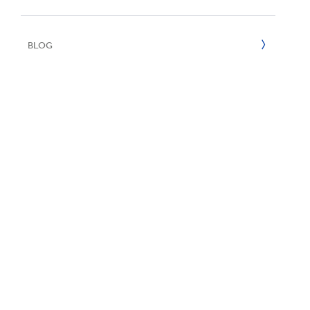
Reciclaje
2022
BLOG
2021
2020
2019
2018
2017