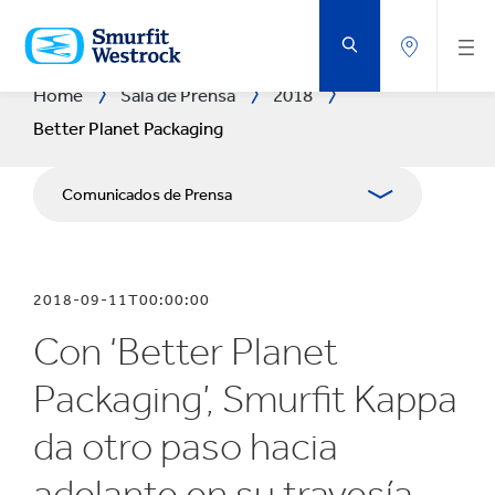
SALTAR
AL
CONTENIDO
PRINCIPAL
Home
Sala de Prensa
2018
Better Planet Packaging
Comunicados de Prensa
Publicaciones
2018-09-11T00:00:00
Relaciones con Prensa
Con ‘Better Planet
Blog
Packaging’, Smurfit Kappa
da otro paso hacia
adelante en su travesía