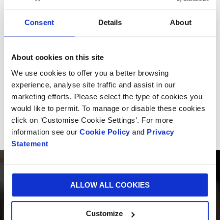
Berkenbosch, VP de Innovación y Desarrollo, dijo:
“Estamos muy emocionados de lanzar la iniciativa
Consent
Details
About
‘Better Planet Packaging’ que nos permitirá explorar y
re-imaginar los empaques que necesitamos para un
mundo sostenible.”
About cookies on this site
We use cookies to offer you a better browsing
“Este será otro paso hacia adelante para cumplir
experience, analyse site traffic and assist in our
nuestra visión de crear empaques sostenibles para
marketing efforts. Please select the type of cookies you
nuestros clientes y sus clientes.”
would like to permit. To manage or disable these cookies
click on ‘Customise Cookie Settings’. For more
information see our
Cookie Policy
and
Privacy
Statement
ALLOW ALL COOKIES
Customize