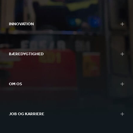
Emballage
Bag-in-Box
INNOVATION
Displays
Pakkemaskiner
Vores tilgang til innovation
Containerboard
Forskning og udvikling
Andre papir- og arktyper
BÆREDYGTIGHED
Forsknings- og udviklingscentre
Genbrug
Experience centres
Bæredygtighedsrapportering
Værktøjer
Vores tilgang til bæredygtighed
Case studies
OM OS
Planeten
Mennesker
Et overblik
Effektiv forretning
Forretningsområder
Better Planet Packaging
JOB OG KARRIERE
Etik
FSC® certifikater
Hvor finder du os?
Karriere