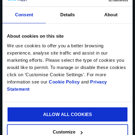
(APASS)
* Obligatoriske felter
Consent
Details
About
DIT NAVN*
About cookies on this site
We use cookies to offer you a better browsing
LAND*
experience, analyse site traffic and assist in our
marketing efforts. Please select the type of cookies you
would like to permit. To manage or disable these cookies
click on ‘Customise Cookie Settings’. For more
information see our
Cookie Policy
and
Privacy
TELEFONNUMMER
Statement
ALLOW ALL COOKIES
DIN E-MAIL*
Customize