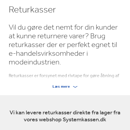
Returkasser
Vil du gøre det nemt for din kunder
at kunne returnere varer? Brug
returkasser der er perfekt egnet til
e-handelsvirksomheder i
modeindustrien.
Returkasser er forsynet med rivtape for gøre åbning af
kasserne nemmere. For at sikre muligheden for en evt.
Læs mere
nem returnering af produktet er kasserne ligeledes
forsynet med tape indvendigt i låget således at
kunderne ikke skal anvende yderligere materiale for at
lukke og returnere produktet.
Vi kan levere returkasser direkte fra lager fra
vores webshop Systemkassen.dk
Undersøgelser viser, at 46% af forbrugerne vil købe
igen og komme med anbefalinger til deres familie /