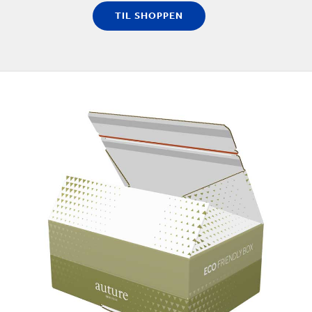
venner, hvis et produkt er nemt at returnere. Ved at
TIL SHOPPEN
anvende returæsker, får dine kunder en positiv
unboxing-oplevelse og muligheden for nem
returnering, hvilket til sammen forstærker hele den
online shoppingoplevelsen.
Vores returkasser er genanvendelige, lavet af materiale
fra en vedvarende ressource og skræddersyet til dine
krav med hensyn til størrelse og tryk.
Se også det store udvalg af lagerførte emballager til e-
handel på vores webshop
Systemkassen.dk
.
EN GUIDE TIL FRUSTRATION-FREE
PACKAGING