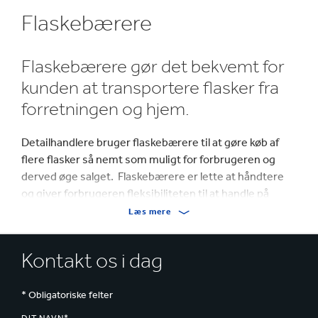
Flaskebærere
Flaskebærere gør det bekvemt for
kunden at transportere flasker fra
forretningen og hjem.
Detailhandlere bruger flaskebærere til at gøre køb af
flere flasker så nemt som muligt for forbrugeren og
derved øge salget. Flaskebærere er lette at håndtere
og giver forbrugeren fleksibiliteten til at handle på
tværs af forskellige slags produkter og brands samt
Læs mere
forskellige flaskestørrelser.
Kontakt os i dag
Producenter bruger også flaskebærere til
marketingformål og tilbyder dermed en emballage med
stor visuel virkning på hylden. Flaskebærere gør det
* Obligatoriske felter
muligt for brands at adskille sig fra konkurrenterne og