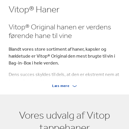
Vitop® Haner
Vitop® Original hanen er verdens
førende hane til vine
Blandt vores store sortiment af haner, kapsler og
hældetude er Vitop® Original den mest brugte til vin i
Bag-in-Box i hele verden.
Dens succes skyldes til dels, at den er ekstremt nem at
bruge. Den kombinerer ligeledes elegance og
Læs mere
bekvemmelighed og tilfører værdi til Bag-in-Box®
takket være det unikke design. Vores materialer,
teknologier og kvalitetskontrol under produktionen
bidrager til Vitop® hanens høje ydeevne. Vitop® hanen,
Vores udvalg af Vitop
der sidder fast på emballagen via tuden, giver
produktet en enestående holdbarhed før og efter
tappehaner