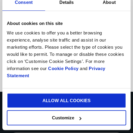
Consent
Details
About
Vitop® Aseptic
About cookies on this site
Udviklet til mælkeproduktet,
We use cookies to offer you a better browsing
flydende æg og andre
experience, analyse site traffic and assist in our
industrielle anvendelser
marketing efforts. Please select the type of cookies you
would like to permit. To manage or disable these cookies
Aseptisk eller ren applikation
click on ‘Customise Cookie Settings’. For more
information see our
Cookie Policy
and
Privacy
Fås i blå, gul, rød eller hvid
Statement
Kontakt os i dag
ALLOW ALL COOKIES
* Obligatoriske felter
Customize
DIT NAVN*