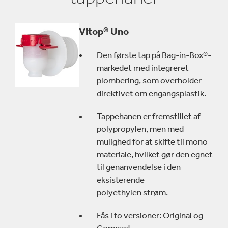
åbning.
Som bevis på dens høje ydeevne under alle forhold er
Vitop® Uno
"hanen, der aldrig lækker" særligt pålidelig med en
lækagerate på mindre end 1 ud af 50 million siden
Den første tap på Bag-in-Box®-
lanceringen.
markedet med integreret
Vitop® hanen fås også i en kompakt version med
plombering, som overholder
samme teknologi og kvalitetsniveau.
direktivet om engangsplastik.
Tappehanen er fremstillet af
polypropylen, men med
mulighed for at skifte til mono
materiale, hvilket gør den egnet
til genanvendelse i den
eksisterende
polyethylen strøm.
Fås i to versioner: Original og