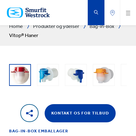
GÅ
DIREKTE
TIL
HOVEDINDHOLDET
Home
Produkter og ydelser
Bag-in-Box
Vitop® Haner
KONTAKT OS FOR TILBUD
BAG-IN-BOX EMBALLAGER