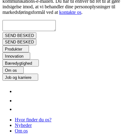
kommunikations-e-mailen. Du har til enhver tid ret til at gøre
indsigelse imod, at vi behandler dine personoplysninger til
markedsføringsformål ved at
kontakte os
.
Produkter
Innovation
Bæredygtighed
Om os
Job og karriere
Hvor finder du os?
Nyheder
Om os