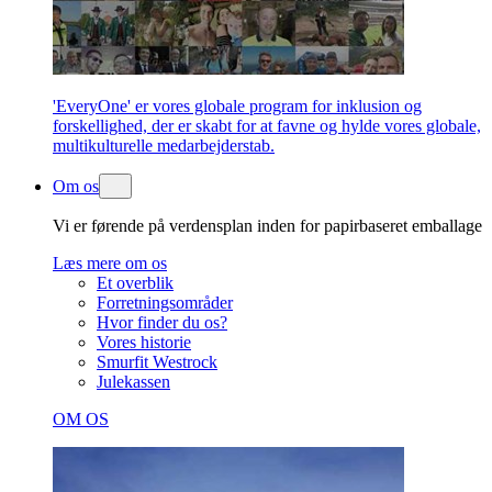
'EveryOne' er vores globale program for inklusion og
forskellighed, der er skabt for at favne og hylde vores globale,
multikulturelle medarbejderstab.
Om os
Vi er førende på verdensplan inden for papirbaseret emballage
Læs mere om os
Et overblik
Forretningsområder
Hvor finder du os?
Vores historie
Smurfit Westrock
Julekassen
OM OS