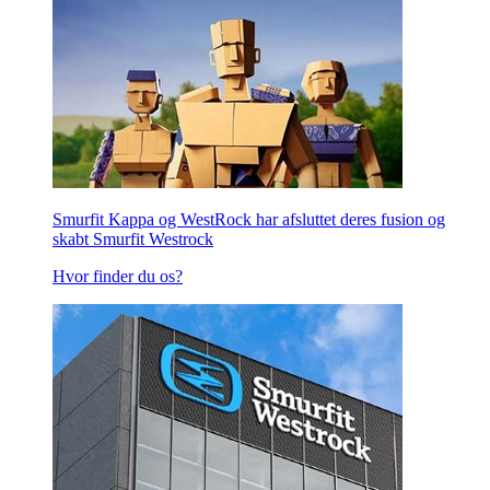
Smurfit Kappa og WestRock har afsluttet deres fusion og
skabt Smurfit Westrock
Hvor finder du os?