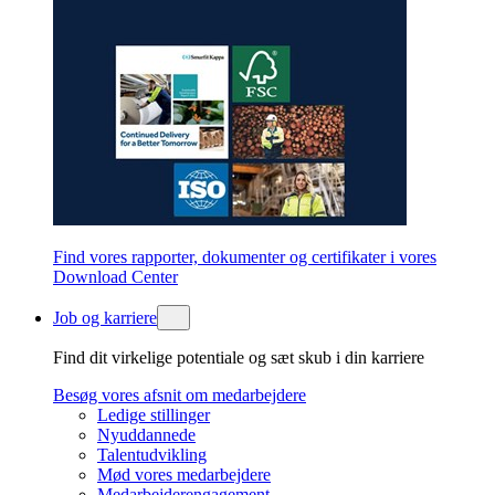
Find vores rapporter, dokumenter og certifikater i vores
Download Center
Job og karriere
Find dit virkelige potentiale og sæt skub i din karriere
Besøg vores afsnit om medarbejdere
Ledige stillinger
Nyuddannede
Talentudvikling
Mød vores medarbejdere
Medarbejderengagement