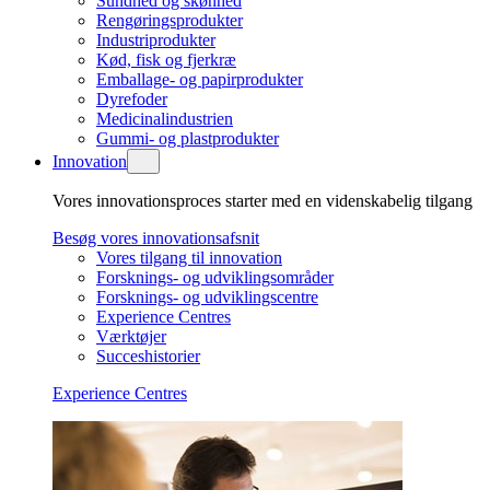
Sundhed og skønhed
Rengøringsprodukter
Industriprodukter
Kød, fisk og fjerkræ
Emballage- og papirprodukter
Dyrefoder
Medicinalindustrien
Gummi- og plastprodukter
Innovation
Vores innovationsproces starter med en videnskabelig tilgang
Besøg vores innovationsafsnit
Vores tilgang til innovation
Forsknings- og udviklingsområder
Forsknings- og udviklingscentre
Experience Centres
Værktøjer
Succeshistorier
Experience Centres