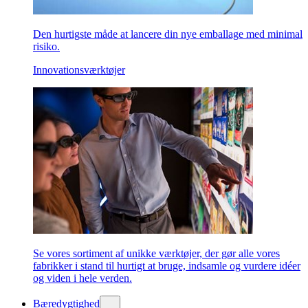
Den hurtigste måde at lancere din nye emballage med minimal
risiko.
Innovationsværktøjer
Se vores sortiment af unikke værktøjer, der gør alle vores
fabrikker i stand til hurtigt at bruge, indsamle og vurdere idéer
og viden i hele verden.
Bæredygtighed