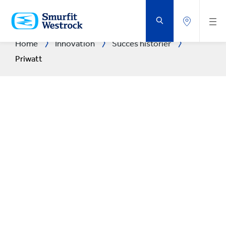
GÅ
DIREKTE
TIL
HOVEDINDHOLDET
Home
Innovation
Succes historier
Priwatt