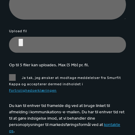
Upload fil
Op til 5 filer kan uploades. Max (5 Mb) pr. fil.
Ja tak, jeg ønsker at modtage meddelelser fra Smurfit
Kappa og accepterer dermed indholdet i
Fortrolighedserklæringen
Du kan til enhver tid framelde dig ved at bruge linket til
afmelding i kommunikations-e-mailen. Du har til enhver tid ret
til at gøre indsigelse imod, at vi behandler dine
personoplysninger til markedsføringsformål ved at
kontakte
os
.