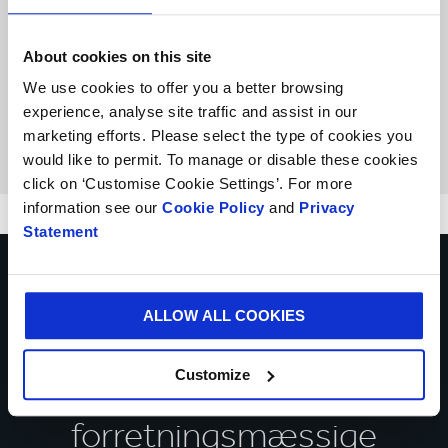
“Et stærkt og bæredygtigt resultat, som har
været en vigtig milepæl i skaleringen af vores
About cookies on this site
logistikprocesser.”
We use cookies to offer you a better browsing
Kay Theuer, Managing Director hos
experience, analyse site traffic and assist in our
Priwatt.
marketing efforts. Please select the type of cookies you
would like to permit. To manage or disable these cookies
click on ‘Customise Cookie Settings’. For more
information see our
Cookie Policy
and
Privacy
Statement
Tal med vores eksperter
ALLOW ALL COOKIES
om, hvordan vi kan hjælpe
Customize
dig med at løse dine
forretningsmæssige