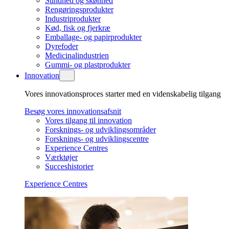
Sundhed og skønhed
Rengøringsprodukter
Industriprodukter
Kød, fisk og fjerkræ
Emballage- og papirprodukter
Dyrefoder
Medicinalindustrien
Gummi- og plastprodukter
Innovation
Vores innovationsproces starter med en videnskabelig tilgang
Besøg vores innovationsafsnit
Vores tilgang til innovation
Forsknings- og udviklingsområder
Forsknings- og udviklingscentre
Experience Centres
Værktøjer
Succeshistorier
Experience Centres