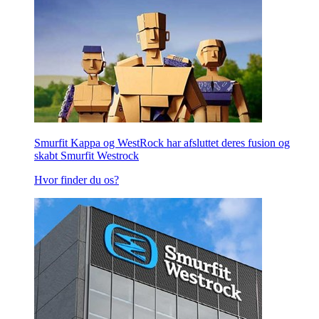
Smurfit Kappa og WestRock har afsluttet deres fusion og
skabt Smurfit Westrock
Hvor finder du os?