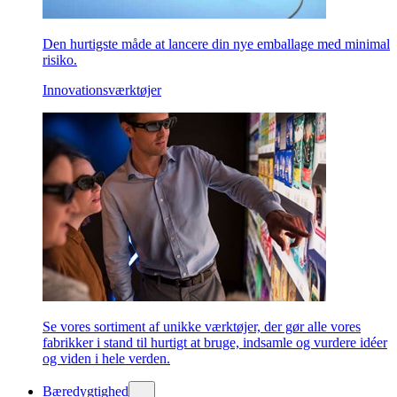
Den hurtigste måde at lancere din nye emballage med minimal
risiko.
Innovationsværktøjer
Se vores sortiment af unikke værktøjer, der gør alle vores
fabrikker i stand til hurtigt at bruge, indsamle og vurdere idéer
og viden i hele verden.
Bæredygtighed