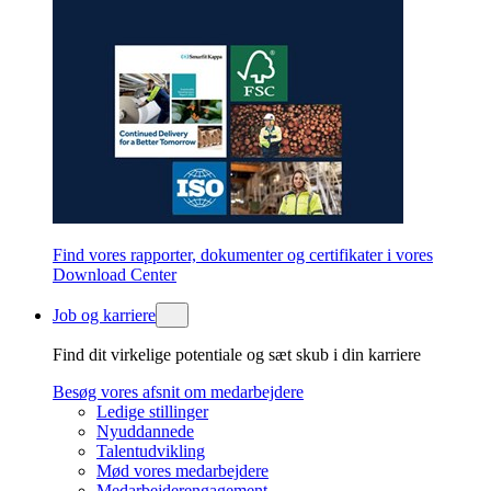
Find vores rapporter, dokumenter og certifikater i vores
Download Center
Job og karriere
Find dit virkelige potentiale og sæt skub i din karriere
Besøg vores afsnit om medarbejdere
Ledige stillinger
Nyuddannede
Talentudvikling
Mød vores medarbejdere
Medarbejderengagement