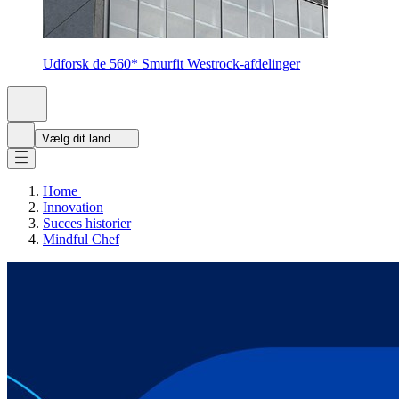
Udforsk de 560* Smurfit Westrock-afdelinger
Vælg dit land
Home
Innovation
Succes historier
Mindful Chef