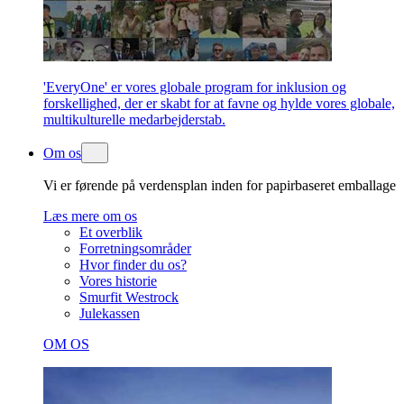
'EveryOne' er vores globale program for inklusion og
forskellighed, der er skabt for at favne og hylde vores globale,
multikulturelle medarbejderstab.
Om os
Vi er førende på verdensplan inden for papirbaseret emballage
Læs mere om os
Et overblik
Forretningsområder
Hvor finder du os?
Vores historie
Smurfit Westrock
Julekassen
OM OS