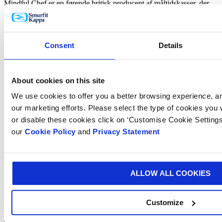
Mindful Chef er en førende britisk producent af måltidskasser, der
har været klimaneutralt siden 2020 og er forpligtet til at være så
bæredygtig som muligt. De ønskede at finde et alternativ løsning til
deres tidligere emballage, som bestod af isoleringsposer og
køleelementer i form af gelpacks. Selvom denne løsning var effektiv
Consent
Details
til at holde indholdet køligt, var den ikke let at genbruge.
About cookies on this site
We use cookies to offer you a better browsing experience, ana
our marketing efforts. Please select the type of cookies you
or disable these cookies click on ‘Customise Cookie Settings
our
Cookie Policy
and
Privacy Statement
ALLOW ALL COOKIES
Customize