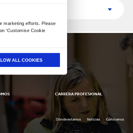
velocidad en todo el mundo.
País
País
ur marketing efforts. Please
k on ‘Customise Cookie
LLOW ALL COOKIES
OMOS
CARRERA PROFESIONAL
Carrera profesional
Jóvenes profesionales
Dónde estamos
Noticias
Conócenos
Desarrollo de talento
 estructura
Conoce a nuestra gente