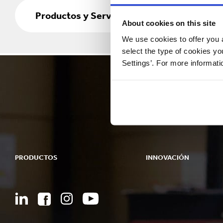
Productos
Reciclaje
y
Productos y Servicios
About cookies on this site
Servicios
We use cookies to offer you a
select the type of cookies y
Settings’. For more informat
PRODUCTOS
INNOVACIÓN
Empaques
Nuestro Enfoque de Innovaci
Empaques Bag-in-Box
Áreas de I+D
Exhibidores
Centros de I+D
Maquinaria de Empaque
Centros de Experiencia