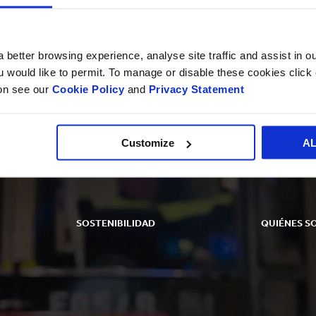
Sectores
de
Sectores de Mercado
Mercado
 better browsing experience, analyse site traffic and assist in o
ou would like to permit. To manage or disable these cookies clic
ion see our
Cookie Policy
and
Privacy Statement
Customize
A
SOSTENIBILIDAD
QUIÉNES S
ón
Informes de Sostenibilidad
Resumen
Enfoque de la Sostenibilidad
Qué hacemos
Planeta
Ética
Gente
Organización y