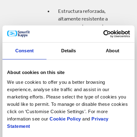
Estructura reforzada,
altamente resistente a
componentes agresivos
Perfecta para ser utilizada
tanto por el consumidor final
Consent
Details
About
como como solución de
recarga
About cookies on this site
We use cookies to offer you a better browsing
experience, analyse site traffic and assist in our
Vitop® Aséptica
marketing efforts. Please select the type of cookies you
would like to permit. To manage or disable these cookies
Desarrollada para lácteos,
click on ‘Customise Cookie Settings’. For more
huevo líquido y otros usos
information see our
Cookie Policy
and
Privacy
industriales
Statement
Aplicación aséptica o limpia