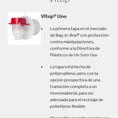
del tubo, el grifo Vitop® ofrece la vida en exhibidor ideal
para los productos antes de su apertura.
Vitop® Uno
Como prueba de su alto desempeño bajo cualquier
condición "el grifo nunca gotea", es excepcionalmente
La primera tapa en el mercado
confiable, con una tasa de goteo de menos de 1 en 50
de Bag-in-Box® con protección
millones desde su lanzamiento.
contra manipulaciones,
conforme a la Directiva de
El grifo Vitop® también está disponible en una versión
Plásticos de Un Solo Uso
compacta, con la misma tecnología y el mismo nivel de
calidad.
La tapa está hecha de
polipropileno, pero con la
opción prospectiva de una
transición completa a un
monomaterial, para ser
adecuada para el reciclaje de
polietileno flexible