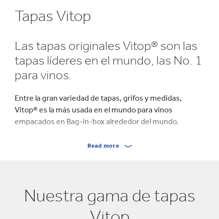
Tapas Vitop
Las tapas originales Vitop® son las
tapas líderes en el mundo, las No. 1
para vinos.
Entre la gran variedad de tapas, grifos y medidas,
Vitop® es la más usada en el mundo para vinos
empacados en Bag-in-box alrededor del mundo.
Su éxito se debe en parte al hecho de que es
Read more
extremadamente fácil de usar. Combina elegancia y
conveniencia, agregándole valor al empaque Bag-in-
Box® con su diseño único. Nuestros materiales,
tecnologías y controles de calidad durante el proceso
Nuestra gama de tapas
de manufactura contribuyen al alto desempeño de las
Vitop
soluciones Vitop®. Ensamblada con el paquete a través