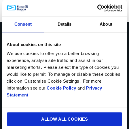
Consent
Details
About
Habla con nuestros
About cookies on this site
expertos para ayudarte a
We use cookies to offer you a better browsing
experience, analyse site traffic and assist in our
resolver los retos de tu
marketing efforts. Please select the type of cookies you
would like to permit. To manage or disable these cookies
negocio
click on ‘Customise Cookie Settings’. For more
information see our
Cookie Policy
and
Privacy
Statement
Contáctate con nosotros hoy.
* Campos obligatorios
ALLOW ALL COOKIES
NOMBRE*