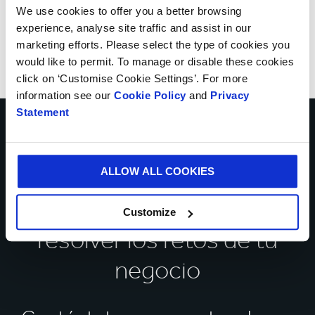
We use cookies to offer you a better browsing
experience, analyse site traffic and assist in our
marketing efforts. Please select the type of cookies you
would like to permit. To manage or disable these cookies
click on ‘Customise Cookie Settings’. For more
information see our
Cookie Policy
and
Privacy
Statement
Habla con nuestros
expertos sobre cómo
ALLOW ALL COOKIES
podemos ayudarte a
Customize
resolver los retos de tu
negocio