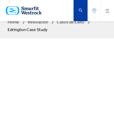
SALTAR
AL
CONTENIDO
PRINCIPAL
Home
Innovación
Casos de Éxito
Edrington Case Study