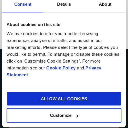
de
Sectores de Mercado
Consent
Details
About
Mercado
País
About cookies on this site
País
We use cookies to offer you a better browsing
experience, analyse site traffic and assist in our
marketing efforts. Please select the type of cookies you
would like to permit. To manage or disable these cookies
Contáctate con nosotros hoy.
click on ‘Customise Cookie Settings’. For more
information see our
Cookie Policy
and
Privacy
* Campos obligatorios
Statement
NOMBRE*
ALLOW ALL COOKIES
PAÍS*
Customize